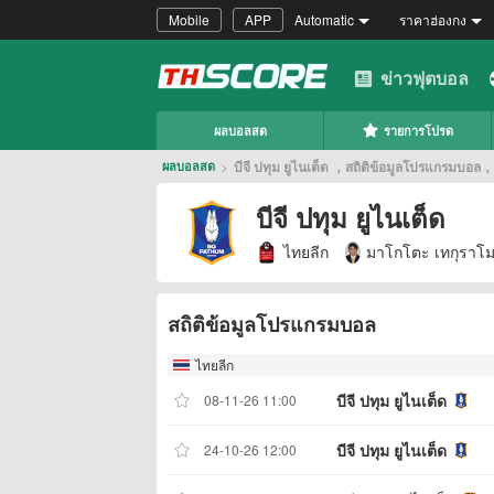
Mobile
APP
Automatic
ราคาฮ่องกง
ข่าวฟุตบอล
ผลบอลสด
รายการโปรด
>
บีจี ปทุม ยูไนเต็ด ，สถิติข้อมูลโปรแกรมบอล
ผลบอลสด
บีจี ปทุม ยูไนเต็ด
ไทยลีก
มาโกโตะ เทกุราโม
สถิติข้อมูลโปรแกรมบอล
ไทยลีก
บีจี ปทุม ยูไนเต็ด
08-11-26 11:00
บีจี ปทุม ยูไนเต็ด
24-10-26 12:00