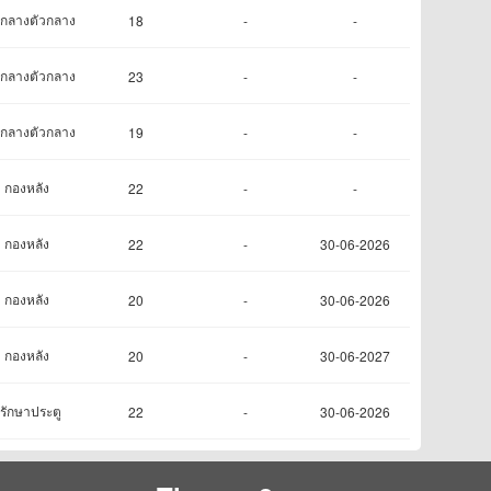
กลางตัวกลาง
18
-
-
กลางตัวกลาง
23
-
-
กลางตัวกลาง
19
-
-
กองหลัง
22
-
-
กองหลัง
22
-
30-06-2026
กองหลัง
20
-
30-06-2026
กองหลัง
20
-
30-06-2027
ู้รักษาประตู
22
-
30-06-2026