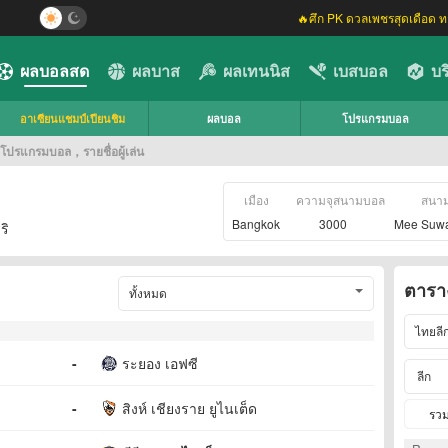
🔥ศึก PK ดวลเพชรสุดเดือด ท
ผลบอลสด
ผลบาส
ผลเทนนิส
เบสบอล
บร
🔥ศึก PK ดวลเพชรสุดเดือด ท
อาเซียนแชมป์เปียนชิม
ผลบอล
โปรแกรมบอล
，โปรแกรมบอล，รายชื่อผู้เล่น
เมือง
ความจุสนามบอล
สนา
Bangkok
3000
ริ
ตารา
ทั้งหมด
ไทยลี
-
ระยอง เอฟซี
ลีก
-
สิงห์ เชียงราย ยูไนเต็ด
รว