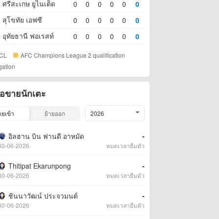
ศรีสะเกษ ยูไนเต็ด
0
0
0
0
0
0
สุโขทัย เอฟซี
0
0
0
0
0
0
อุทัยธานี ฟอเรสท์
0
0
0
0
0
0
CL
AFC Champions League 2 qualification
gation
้อขายนักเตะ
ายเข้า
ย้ายออก
2026
อิลฮาน บิน ฟานดี อาหมัด
-
30-06-2026
หมดเวลายืมตัว
Thitipat Ekarunpong
-
30-06-2026
หมดเวลายืมตัว
ชินนาวัฒน์ ประจวมนต์
-
30-06-2026
หมดเวลายืมตัว