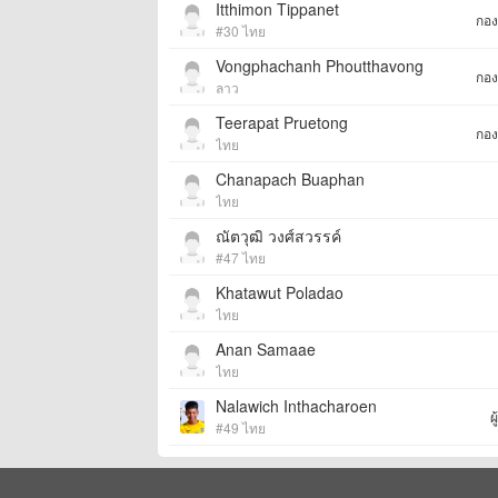
Itthimon Tippanet
กอง
#30 ไทย
Vongphachanh Phoutthavong
กอง
ลาว
Teerapat Pruetong
กอง
ไทย
Chanapach Buaphan
ไทย
ณัตวุฒิ วงศ์สวรรค์
#47 ไทย
Khatawut Poladao
ไทย
Anan Samaae
ไทย
Nalawich Inthacharoen
ผ
#49 ไทย