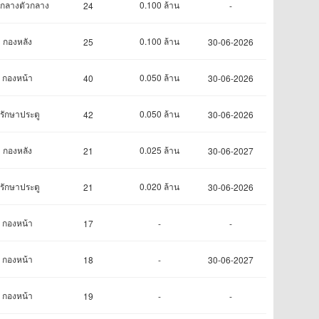
กลางตัวกลาง
0.100 ล้าน
24
-
กองหลัง
0.100 ล้าน
25
30-06-2026
กองหน้า
0.050 ล้าน
40
30-06-2026
ู้รักษาประตู
0.050 ล้าน
42
30-06-2026
กองหลัง
0.025 ล้าน
21
30-06-2027
ู้รักษาประตู
0.020 ล้าน
21
30-06-2026
กองหน้า
17
-
-
กองหน้า
18
-
30-06-2027
กองหน้า
19
-
-