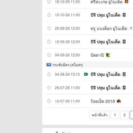
ศรีสะเกษ ยูไนเต็ด
18-10-26 11:00
บีจี ปทุม ยูไนเต็ด
10-10-26 11:00
ทรู แบงค็อก ยูไนเต็ด
20-09-26 12:00
บีจี ปทุม ยูไนเต็ด
12-09-26 12:00
ปัตตานี
04-09-26 12:00
กระชับมิตร (สโมสร)
บีจี ปทุม ยูไนเต็ด
04-08-26 13:15
บีจี ปทุม ยูไนเต็ด
26-07-26 11:00
ร้อยเอ็ด 2018
12-07-26 11:00
หน้าที่แล้ว
1
2