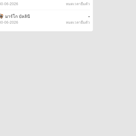
30-06-2026
หมดเวลายืมตัว
มาร์โก บัลลินี
-
30-06-2026
หมดเวลายืมตัว