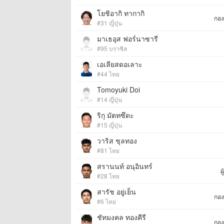
โยชิอากิ ทากากิ
กอง
#31 ญี่ปุ่น
มาเธอุส ฟอร์นาซารี
#95 บราซิล
เอเลียสดอเลาะ
#44 ไทย
Tomoyuki Doi
#14 ญี่ปุ่น
ริกุ มัตทซึดะ
#15 ญี่ปุ่น
วาริส ชุลทอง
#81 ไทย
สรานนท์ อนุอินทร์
ผ
#28 ไทย
สารัช อยู่เย็น
กอง
#6 ไทย
ชัทมงคล ทองคีรี
กอง