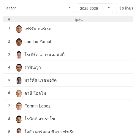
ลาลิกา
ยิงเข้าปร
2025-2026
R
ผู้เล่น
เฟร์รัน ตอร์เรส
1
Lamine Yamal
2
โรเบิร์ต เลวานดอฟสกี้
3
ราฟินญ่า
4
มาร์คัส แรชฟอร์ด
5
ดานี โอลโม
6
Fermin Lopez
7
โรนัลด์ อาเราโฆ
8
โจอัว คาร์ลอส ซิลวา ฟาเรีย
9