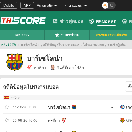
Mobile
APP
Automatic
ราคาฮ่องกง
ข่าวฟุตบอล
ผลบอลสด
ผ
ผลบอลสด
รายการโปรด
อาเซียนแชมป์เปียนชิม
>
บาร์เซโลน่า ，สถิติข้อมูลโปรแกรมบอล，โปรแกรมบอล，รายชื่อผู้เล่น
ผลบอลสด
บาร์เซโลน่า
ลาลิกา
ฮันส์ดีเตอร์ฟลิก
สถิติข้อมูลโปรแกรมบอล
ทั
ลาลิกา
บาร์เซโลน่า
-
เกต
11-10-26 15:00
เซบีย่า
-
บา
20-09-26 15:00