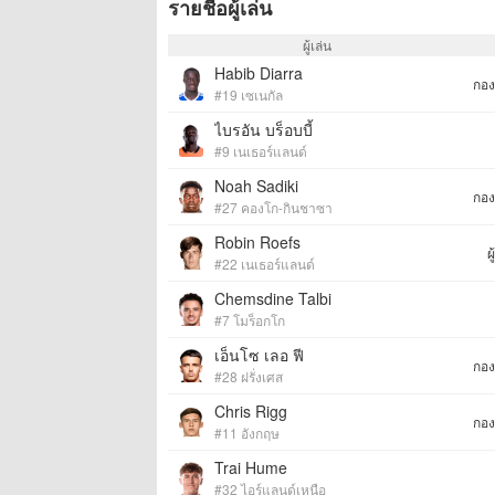
รายชื่อผู้เล่น
ผู้เล่น
Habib Diarra
กอง
#19 เซเนกัล
ไบรอัน บร็อบบี้
#9 เนเธอร์แลนด์
Noah Sadiki
กอง
#27 คองโก-กินชาซา
Robin Roefs
ผ
#22 เนเธอร์แลนด์
Chemsdine Talbi
#7 โมร็อกโก
เอ็นโซ เลอ ฟี
กอง
#28 ฝรั่งเศส
Chris Rigg
กอง
#11 อังกฤษ
Trai Hume
#32 ไอร์แลนด์เหนือ