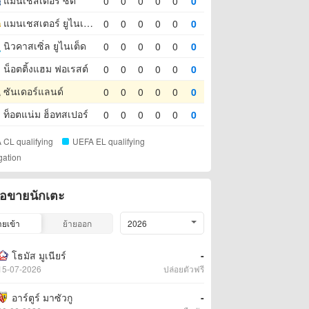
แมนเชสเตอร์ ซิตี้
0
0
0
0
0
0
แมนเชสเตอร์ ยูไนเต็ด
0
0
0
0
0
0
นิวคาสเซิ่ล ยูไนเต็ด
0
0
0
0
0
0
น็อตติ้งแฮม ฟอเรสต์
0
0
0
0
0
0
ซันเดอร์แลนด์
0
0
0
0
0
0
ท็อตแน่ม ฮ็อทสเปอร์
0
0
0
0
0
0
 CL qualifying
UEFA EL qualifying
gation
้อขายนักเตะ
ายเข้า
ย้ายออก
2026
โธมัส มูเนียร์
-
15-07-2026
ปล่อยตัวฟรี
อาร์ตูร์ มาซัวกู
-