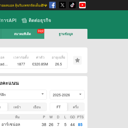
🔥กิจกรรมสุดปัง แจกหนักจัดเต็มสำหรับครีเอเตอร์ โพสต์ก่อนใคร ชิงรางวัลและส่วนแบ่งสุดพิเศษ🎁💎
ิการAPI
ติดต่อธุรกิจ
ายผลบอล ลุ้นรับเพชรจัดเต็ม🎁💎
Hot
สมาคมทีเด็ด
ฐานข้อมูล
บอล
เวลาก่อตั้ง
ค่าตัว
อายุเฉลี่ย
Molineux Stadium
1877
£320.85M
26.5
งคะแนน
ร์ลีก
2025-2026
ม
เหย้า
เยือน
FT
ครึ่ง
ทีม
P
W
D
L
GD
PTS
อาร์เซน่อล
38
26
7
5
44
85