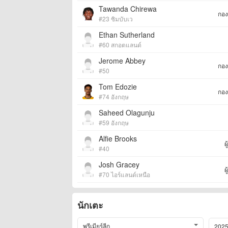
Tawanda Chirewa
กอง
#23 ซิมบับเว
Ethan Sutherland
#60 สกอตแลนด์
Jerome Abbey
กอง
#50
Tom Edozie
กอง
#74 อังกฤษ
Saheed Olagunju
#59 อังกฤษ
Alfie Brooks
ผ
#40
Josh Gracey
ผ
#70 ไอร์แลนด์เหนือ
นักเตะ
พรีเมียร์ลีก
2025