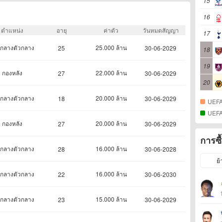
15
16
ตำแหน่ง
อายุ
ค่าตัว
วันหมดสัญญา
17
กลางตัวกลาง
25.000 ล้าน
25
30-06-2029
18
19
กองหลัง
22.000 ล้าน
27
30-06-2029
20
กลางตัวกลาง
20.000 ล้าน
18
30-06-2029
UEFA
UEFA
กองหลัง
20.000 ล้าน
27
30-06-2029
การซื
กลางตัวกลาง
16.000 ล้าน
28
30-06-2028
ย้
กลางตัวกลาง
16.000 ล้าน
22
30-06-2030
กลางตัวกลาง
15.000 ล้าน
23
30-06-2029