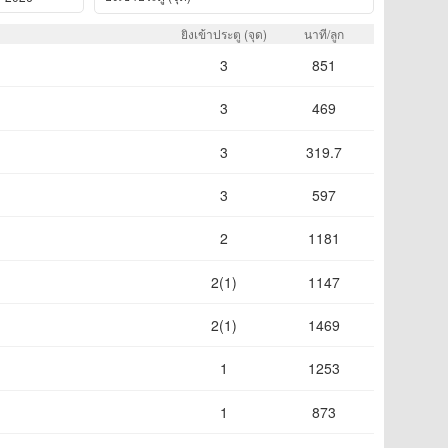
ยิงเข้าประตู (จุด)
นาที/ลูก
3
851
3
469
3
319.7
3
597
2
1181
2(1)
1147
2(1)
1469
1
1253
1
873