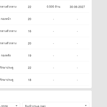
กลางตัวกลาง
0.500 ล้าน
22
30-06-2027
กองหน้า
20
-
-
กลางตัวกลาง
16
-
-
กลางตัวกลาง
20
-
-
กองหลัง
19
-
-
ู้รักษาประตู
22
-
-
ู้รักษาประตู
18
-
-
ยิงเข้าประตู (จุด)
-2026