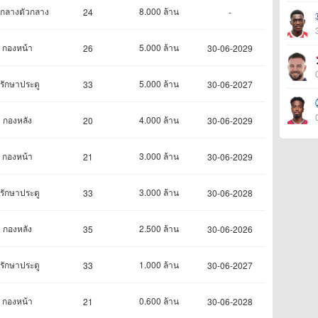
กลางตัวกลาง
8.000 ล้าน
24
-
กองหน้า
5.000 ล้าน
26
30-06-2029
ู้รักษาประตู
5.000 ล้าน
33
30-06-2027
กองหลัง
4.000 ล้าน
20
30-06-2029
กองหน้า
3.000 ล้าน
21
30-06-2029
ู้รักษาประตู
3.000 ล้าน
33
30-06-2028
กองหลัง
2.500 ล้าน
35
30-06-2026
ู้รักษาประตู
1.000 ล้าน
33
30-06-2027
กองหน้า
0.600 ล้าน
21
30-06-2028