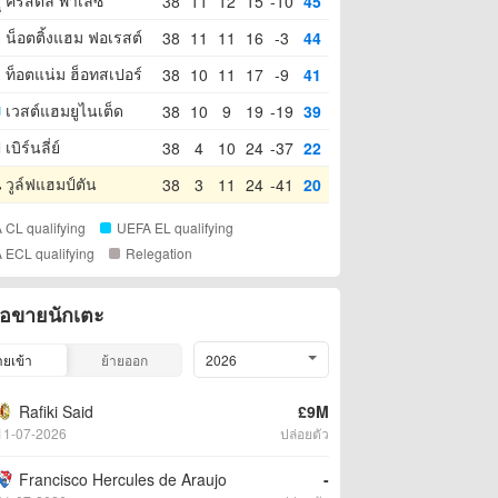
คริสตัล พาเลซ
38
11
12
15
-10
45
น็อตติ้งแฮม ฟอเรสต์
38
11
11
16
-3
44
ท็อตแน่ม ฮ็อทสเปอร์
38
10
11
17
-9
41
เวสต์แฮมยูไนเต็ด
38
10
9
19
-19
39
เบิร์นลี่ย์
38
4
10
24
-37
22
วูล์ฟแฮมป์ตัน
38
3
11
24
-41
20
 CL qualifying
UEFA EL qualifying
 ECL qualifying
Relegation
้อขายนักเตะ
ายเข้า
ย้ายออก
2026
Rafiki Said
£9M
11-07-2026
ปล่อยตัว
Francisco Hercules de Araujo
-