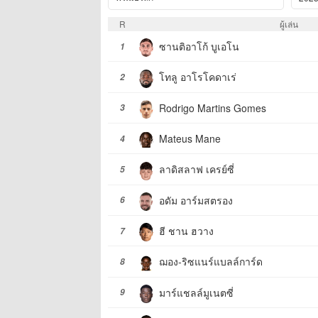
R
ผู้เล่น
ซานติอาโก้ บูเอโน
1
โทลู อาโรโคดาเร่
2
Rodrigo Martins Gomes
3
Mateus Mane
4
ลาดิสลาฟ เครย์ซี่
5
อดัม อาร์มสตรอง
6
ฮี ชาน ฮวาง
7
ฌอง-ริซแนร์แบลล์การ์ด
8
มาร์แชลล์มูเนตซี่
9