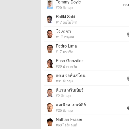
Tommy Doyle
กอง
#20 อังกฤษ
Rafiki Said
#17 คอโมโรส
โจเซ่ ซา
ผ
#1 โปรตุเกส
Pedro Lima
#17 บราซิล
Enso González
#30 ปารากวัย
แซม จอห์นสโตน
ผ
#31 อังกฤษ
คีแรน ทริปเปียร์
#2 อังกฤษ
แดเนียล เบนท์ลีย์
ผ
#25 อังกฤษ
Nathan Fraser
#63 ไอร์แลนด์