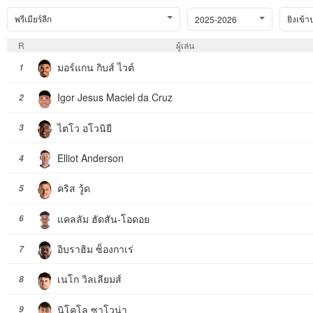
พรีเมียร์ลีก
ยิงเข้า
2025-2026
R
ผู้เล่น
มอร์แกน กิบส์ ไวต์
1
Igor Jesus Maciel da Cruz
2
ไตโว อโวนิยี
3
Elliot Anderson
4
คริส วู้ด
5
แคลลัม ฮัดสัน-โอดอย
6
อิบราฮิม ซ็องกาเร่
7
เนโก วิลเลียมส์
8
นิโคโล ซาโวน่า
9