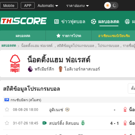
Mobile
APP
Automatic
ราคาฮ่องกง
ข่าวฟุตบอล
ผลบอลสด
ผ
ผลบอลสด
รายการโปรด
อาเซียนแชมป์เปียนชิม
>
น็อตติ้งแฮม ฟอเรสต์ ，สถิติข้อมูลโปรแกรมบอล，โปรแกรมบอล，รายชื่อผู้
ผลบอลสด
น็อตติ้งแฮม ฟอเรสต์
พรีเมียร์ลีก
โอลิเวอร์กลาสเนอร์
สถิติข้อมูลโปรแกรมบอล
ทั
กระชับมิตร (สโมสร)
อูดิเนเซ่
-
น็อ
08-08-26 18:00
สปอร์ติ้ง ลิสบอน
4 - 1
น็อ
31-07-26 18:45