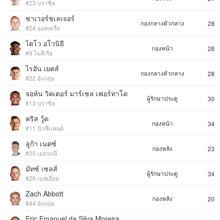
#23 บราซิล
ซาเวอร์ชเลเจอร์
กองกลางตัวกลาง
28
#24 ออสเตรีย
ไตโว อโวนิยี
กองหน้า
28
#9 ไนจีเรีย
ไรอัน เยตส์
กองกลางตัวกลาง
28
#22 อังกฤษ
จอห์น วิคเตอร์ มาร์เซล เฟอร์ทาโด
ผู้รักษาประตู
30
#13 บราซิล
คริส วู้ด
กองหน้า
34
#11 นิวซีแลนด์
ลูก้า เนตซ์
กองหลัง
23
#25 เยอรมนี
มัทซ์ เซลส์
ผู้รักษาประตู
34
#26 เบลเยียม
Zach Abbott
กองหลัง
20
#44 อังกฤษ
Eric Emanuel da Silva Moreira