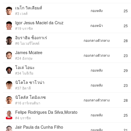
เนโก วิลเลียมส์
กองหลัง
25
#3 เวลส์
Igor Jesus Maciel da Cruz
กองหน้า
25
#19 บราซิล
อิบราฮิม ซ็องกาเร่
กองกลางตัวกลาง
28
#6 ไอเวอรี่โคสต์
James Mcatee
กองกลางตัวกลาง
23
#24 อังกฤษ
โอเล่ ไอนะ
กองหลัง
29
#34 ไนจีเรีย
นิโคโล ซาโวน่า
กองหลัง
23
#37 อิตาลี
นิโคลัส โดมิงเกซ
กองกลางตัวกลาง
28
#16 อาร์เจนตินา
Felipe Rodrigues Da Silva,Morato
กองหลัง
25
#4 บราซิล
Jair Paula da Cunha Filho
กองหลัง
21