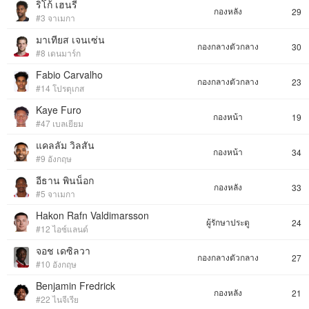
ริโก้ เฮนรี่
กองหลัง
29
#3 จาเมกา
มาเทียส เจนเซ่น
กองกลางตัวกลาง
30
#8 เดนมาร์ก
Fabio Carvalho
กองกลางตัวกลาง
23
#14 โปรตุเกส
Kaye Furo
กองหน้า
19
#47 เบลเยียม
แคลลัม วิลสัน
กองหน้า
34
#9 อังกฤษ
อีธาน พินน็อก
กองหลัง
33
#5 จาเมกา
Hakon Rafn Valdimarsson
ผู้รักษาประตู
24
#12 ไอซ์แลนด์
จอช เดซิลวา
กองกลางตัวกลาง
27
#10 อังกฤษ
Benjamin Fredrick
กองหลัง
21
#22 ไนจีเรีย