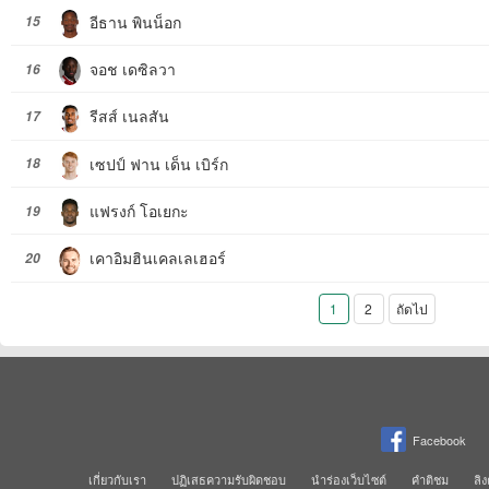
อีธาน พินน็อก
15
จอช เดซิลวา
16
รีสส์ เนลสัน
17
เซปป์ ฟาน เด็น เบิร์ก
18
แฟรงก์ โอเยกะ
19
เคาอิมฮินเคลเลเฮอร์
20
1
2
ถัดไป
Facebook
เกี่ยวกับเรา
ปฏิเสธความรับผิดชอบ
นำร่องเว็บไซต์
คำติชม
ลิง