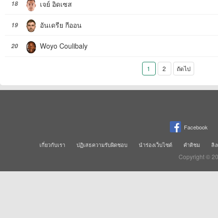
เจย์ อิดเซส
18
อันเดรีย กีออน
19
Woyo Coulibaly
20
1
2
ถัดไป
Facebook
เกี่ยวกับเรา
ปฏิเสธความรับผิดชอบ
นำร่องเว็บไซต์
คำติชม
ลิง
Copyright © 2