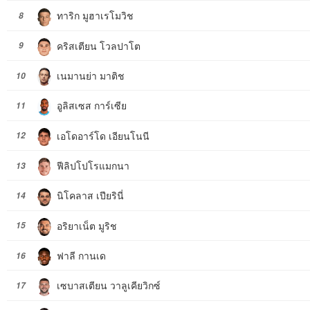
ทาริก มูฮาเรโมวิช
8
คริสเตียน โวลปาโต
9
เนมานย่า มาติช
10
อูลิสเซส การ์เซีย
11
เอโดอาร์โด เอียนโนนี
12
ฟีลิปโปโรแมกนา
13
นิโคลาส เปียรินี่
14
อริยาเน็ต มูริช
15
ฟาลี กานเด
16
เซบาสเตียน วาลูเคียวิกซ์
17