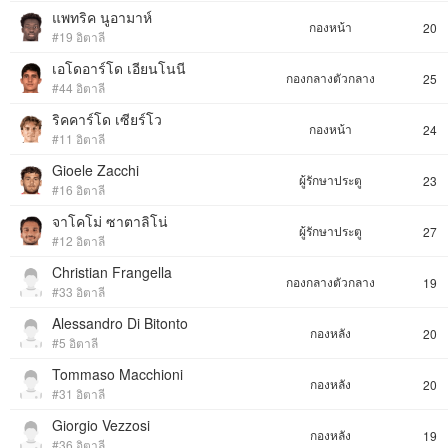
แพทริค นูอามาห์
กองหน้า
20
#19 อิตาลี
เอโดอาร์โด เอียนโนนี
กองกลางตัวกลาง
25
#44 อิตาลี
ริคคาร์โด เซียร์โว
กองหน้า
24
#11 อิตาลี
Gioele Zacchi
ผู้รักษาประตู
23
#16 อิตาลี
จาโคโม่ ซาตาลิโน่
ผู้รักษาประตู
27
#12 อิตาลี
Christian Frangella
กองกลางตัวกลาง
19
#33 อิตาลี
Alessandro Di Bitonto
กองหลัง
20
#5 อิตาลี
Tommaso Macchioni
กองหลัง
20
#31 อิตาลี
Giorgio Vezzosi
กองหลัง
19
#36 อิตาลี