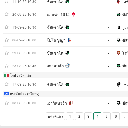
ซัสเซาโล่
-
เอซ
11-10-26 16:30
มอนซ่า 1912
-
ซัส
20-09-26 16:30
ซัสเซาโล่
-
ยูเ
13-09-26 16:30
โบโลญญ่า
-
ซัส
06-09-26 16:00
ซัสเซาโล่
-
โตร
29-08-26 16:30
อตาลันต้า
-
ซัส
23-08-26 18:45
โกปปาอีตาเลีย
ซัสเซาโล่
-
เช
17-08-26 16:30
กระชับมิตร (สโมสร)
เอาก์สบวร์ก
-
ซัส
08-08-26 13:30
หน้าที่แล้ว
1
2
3
4
5
6
...