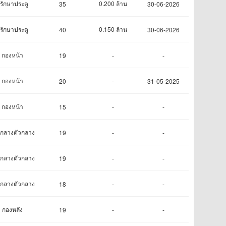
ู้รักษาประตู
0.200 ล้าน
35
30-06-2026
ู้รักษาประตู
0.150 ล้าน
40
30-06-2026
กองหน้า
19
-
-
กองหน้า
20
-
31-05-2025
กองหน้า
15
-
-
กลางตัวกลาง
19
-
-
กลางตัวกลาง
19
-
-
กลางตัวกลาง
18
-
-
กองหลัง
19
-
-