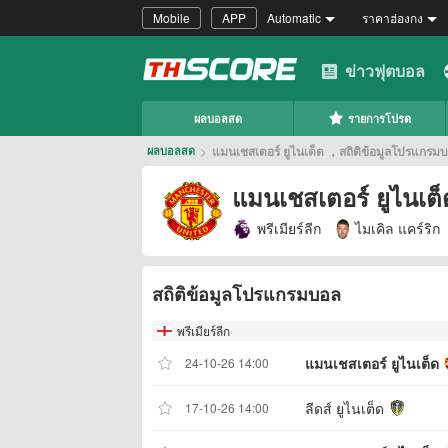
Mobile
APP
Automatic
ราคาฮ่องกง
ข่าวฟุตบอล
ผลบอลสด
รายการโปรด
>
แมนเชสเตอร์ ยูไนเต็ด ，สถิติข้อมูลโปรแกรม
ผลบอลสด
แมนเชสเตอร์ ยูไนเต็
พรีเมียร์ลีก
ไมเคิล แคร์ริก
สถิติข้อมูลโปรแกรมบอล
พรีเมียร์ลีก
แมนเชสเตอร์ ยูไนเต็ด
24-10-26 14:00
ลีดส์ ยูไนเต็ด
17-10-26 14:00