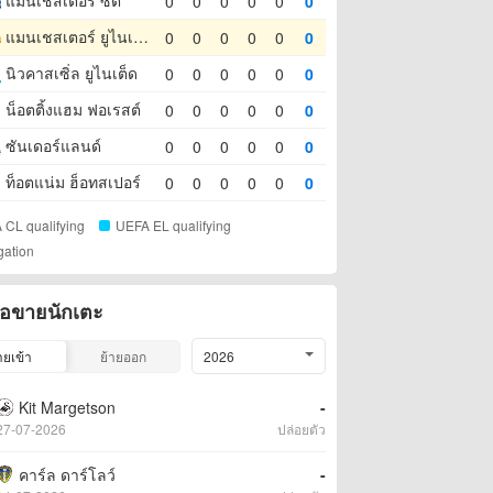
แมนเชสเตอร์ ซิตี้
0
0
0
0
0
0
แมนเชสเตอร์ ยูไนเต็ด
0
0
0
0
0
0
นิวคาสเซิ่ล ยูไนเต็ด
0
0
0
0
0
0
น็อตติ้งแฮม ฟอเรสต์
0
0
0
0
0
0
ซันเดอร์แลนด์
0
0
0
0
0
0
ท็อตแน่ม ฮ็อทสเปอร์
0
0
0
0
0
0
 CL qualifying
UEFA EL qualifying
gation
้อขายนักเตะ
ายเข้า
ย้ายออก
2026
Kit Margetson
-
27-07-2026
ปล่อยตัว
คาร์ล ดาร์โลว์
-