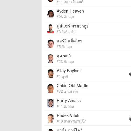
#11 เนเธอร์แลนด์
Ayden Heaven
#26 อังกฤษ
นูส์แซร์ มาซราอูย
#3 โมร็อกโก
แฮร์รี่ แม็คไกว
#5 อังกฤษ
ลุค ชอว์
#23 อังกฤษ
Altay Bayindi
ผ
#1 ตุรกี
Chido Obi-Martin
#32 เดนมาร์ก
Harry Amass
#41 อังกฤษ
Radek Vítek
ผ
#40 สาธารณรัฐเช็ก
คาร์ล ดาร์โลว์