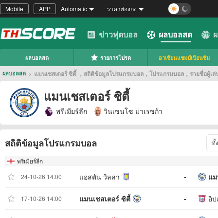
Mobile
APP
Automatic
ราคาฮ่องกง
ข่าวฟุตบอล
ผลบอลสด
ผ
ผลบอลสด
รายการโปรด
อาเซียนแชมป์เปียนชิม
>
แมนเชสเตอร์ ซิตี้ ，สถิติข้อมูลโปรแกรมบอล，โปรแกรมบอล，รายชื่อผู้เล่
ผลบอลสด
แมนเชสเตอร์ ซิตี้
พรีเมียร์ลีก
วินเซนโซ ม่าเรซก้า
สถิติข้อมูลโปรแกรมบอล
ทั
พรีเมียร์ลีก
แอสตัน วิลล่า
-
แมน
24-10-26 14:00
แมนเชสเตอร์ ซิตี้
-
อิป
17-10-26 14:00