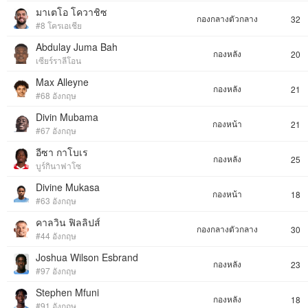
มาเตโอ โควาชิซ
กองกลางตัวกลาง
32
#8 โครเอเชีย
Abdulay Juma Bah
กองหลัง
20
เซียร์ราลีโอน
Max Alleyne
กองหลัง
21
#68 อังกฤษ
Divin Mubama
กองหน้า
21
#67 อังกฤษ
อีซา กาโบเร
กองหลัง
25
บูร์กินาฟาโซ
Divine Mukasa
กองหน้า
18
#63 อังกฤษ
คาลวิน ฟิลลิปส์
กองกลางตัวกลาง
30
#44 อังกฤษ
Joshua Wilson Esbrand
กองหลัง
23
#97 อังกฤษ
Stephen Mfuni
กองหลัง
18
#91 อังกฤษ