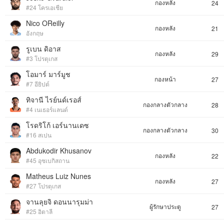
กองหลัง
24
#24 โครเอเชีย
Nico OReilly
กองหลัง
21
อังกฤษ
รูเบน ดิอาส
กองหลัง
29
#3 โปรตุเกส
โอมาร์ มาร์มูช
กองหน้า
27
#7 อียิปต์
ทิจานี ไรย์นด์เรอส์
กองกลางตัวกลาง
28
#4 เนเธอร์แลนด์
โรดริโก้ เอร์นานเดซ
กองกลางตัวกลาง
30
#16 สเปน
Abdukodir Khusanov
กองหลัง
22
#45 อุซเบกิสถาน
Matheus Luiz Nunes
กองหลัง
27
#27 โปรตุเกส
จานลุยจิ ดอนนารุมม่า
ผู้รักษาประตู
27
#25 อิตาลี