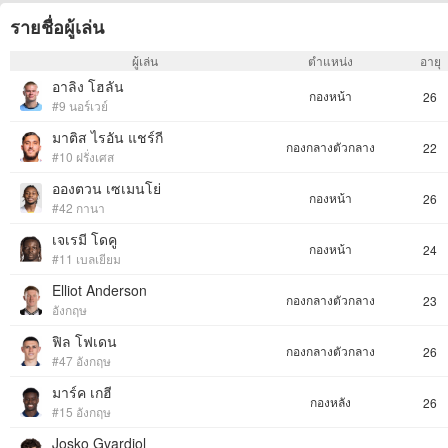
รายชื่อผู้เล่น
ผู้เล่น
ตำแหน่ง
อายุ
อาลิง โฮลัน
กองหน้า
26
#9 นอร์เวย์
มาติส ไรอัน แชร์กี
กองกลางตัวกลาง
22
#10 ฝรั่งเศส
อองตวน เซเมนโย่
กองหน้า
26
#42 กานา
เจเรมี โดคู
กองหน้า
24
#11 เบลเยียม
Elliot Anderson
กองกลางตัวกลาง
23
อังกฤษ
ฟิล โฟเดน
กองกลางตัวกลาง
26
#47 อังกฤษ
มาร์ค เกฮี
กองหลัง
26
#15 อังกฤษ
Josko Gvardiol