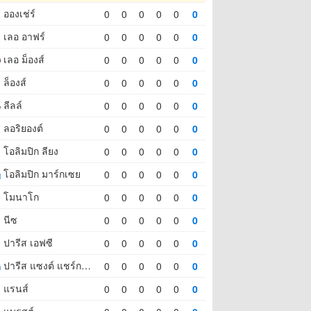
อองเช่ร์
0
0
0
0
0
0
เลอ อาฟร์
0
0
0
0
0
0
เลอ ม็องส์
0
0
0
0
0
0
ล็องส์
0
0
0
0
0
0
ลีลล์
0
0
0
0
0
0
ลอริยองต์
0
0
0
0
0
0
โอลิมปิก ลียง
0
0
0
0
0
0
โอลิมปิก มาร์กเซย
0
0
0
0
0
0
โมนาโก
0
0
0
0
0
0
นีซ
0
0
0
0
0
0
ปารีส เอฟซี
0
0
0
0
0
0
ปารีส แซงต์ แชร์กแมง
0
0
0
0
0
0
แรนส์
0
0
0
0
0
0