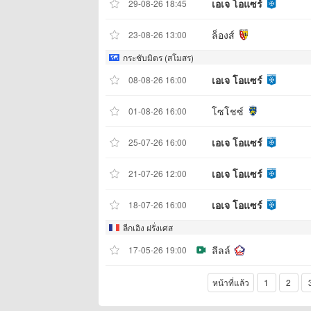
เอเจ โอแซร์
29-08-26 18:45
ล็องส์
23-08-26 13:00
กระชับมิตร (สโมสร)
เอเจ โอแซร์
08-08-26 16:00
โซโชซ์
01-08-26 16:00
เอเจ โอแซร์
25-07-26 16:00
เอเจ โอแซร์
21-07-26 12:00
เอเจ โอแซร์
18-07-26 16:00
ลีกเอิง ฝรั่งเศส
ลีลล์
17-05-26 19:00
หน้าที่แล้ว
1
2