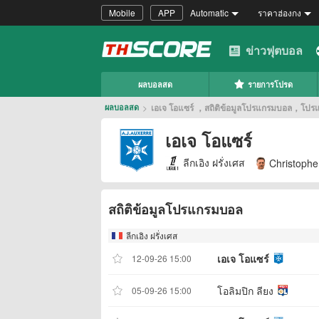
Mobile
APP
Automatic
ราคาฮ่องกง
ข่าวฟุตบอล
ผลบอลสด
รายการโปรด
>
เอเจ โอแซร์ ，สถิติข้อมูลโปรแกรมบอล，โปรแก
ผลบอลสด
เอเจ โอแซร์
ลีกเอิง ฝรั่งเศส
Christophe 
สถิติข้อมูลโปรแกรมบอล
ลีกเอิง ฝรั่งเศส
เอเจ โอแซร์
12-09-26 15:00
โอลิมปิก ลียง
05-09-26 15:00