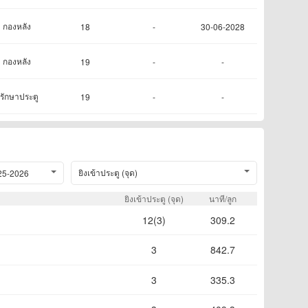
กองหลัง
18
-
30-06-2028
กองหลัง
19
-
-
ู้รักษาประตู
19
-
-
ยิงเข้าประตู (จุด)
25-2026
ยิงเข้าประตู (จุด)
นาที/ลูก
12(3)
309.2
3
842.7
3
335.3