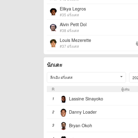
Elikya Legros
#35 ฝรั่งเศส
Alvin Petit Dol
#38 ฝรั่งเศส
Louis Mezerette
ผ
#37 ฝรั่งเศส
นักเตะ
ลีกเอิง ฝรั่งเศส
20
R
ผู้เล่น
Lassine Sinayoko
1
Danny Loader
2
Bryan Okoh
3