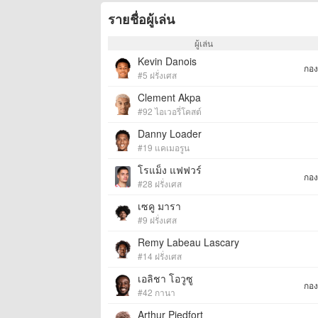
รายชื่อผู้เล่น
ผู้เล่น
Kevin Danois
กอง
#5 ฝรั่งเศส
Clement Akpa
#92 ไอเวอรี่โคสต์
Danny Loader
#19 แคเมอรูน
โรแม็ง แฟฟวร์
กอง
#28 ฝรั่งเศส
เซคู มารา
#9 ฝรั่งเศส
Remy Labeau Lascary
#14 ฝรั่งเศส
เอลิชา โอวูซู
กอง
#42 กานา
Arthur Piedfort