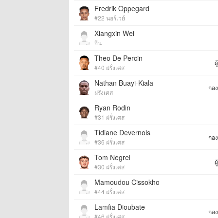
Fredrik Oppegard
#22 นอร์เวย์
Xiangxin Wei
จีน
Theo De Percin
ผ
#40 ฝรั่งเศส
Nathan Buayi-Kiala
กอง
ฝรั่งเศส
Ryan Rodin
#31 ฝรั่งเศส
Tidiane Devernois
กอง
#36 ฝรั่งเศส
Tom Negrel
ผ
#30 ฝรั่งเศส
Mamoudou Cissokho
#44 ฝรั่งเศส
Lamfia Dioubate
กอง
#46 ฝรั่งเศส