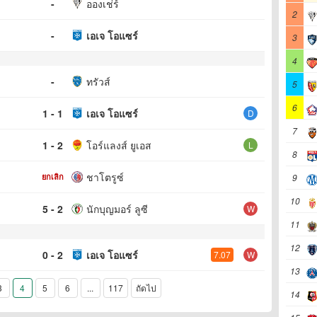
-
อองเช่ร์
2
-
เอเจ โอแซร์
3
4
-
ทรัวส์
5
6
1 - 1
เอเจ โอแซร์
D
7
1 - 2
โอร์แลงส์ ยูเอส
L
8
ชาโตรูซ์
ยกเลิก
9
10
5 - 2
นักบุญมอร์ ลูซี
W
11
12
0 - 2
เอเจ โอแซร์
7.07
W
13
3
4
5
6
...
117
ถัดไป
14