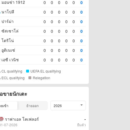
มอนซ่า 1912
0
0
0
0
0
0
นาโปลี
0
0
0
0
0
0
ปาร์ม่า
0
0
0
0
0
0
ซัสเซาโล่
0
0
0
0
0
0
โตริโน่
0
0
0
0
0
0
อูดิเนเซ่
0
0
0
0
0
0
เอซี เวนิช
0
0
0
0
0
0
 CL qualifying
UEFA EL qualifying
 ECL qualifying
Relegation
้อขายนักเตะ
ายเข้า
ย้ายออก
2026
ราฟาเอล โคเฟลอร์
-
31-07-2026
ยืมตัว