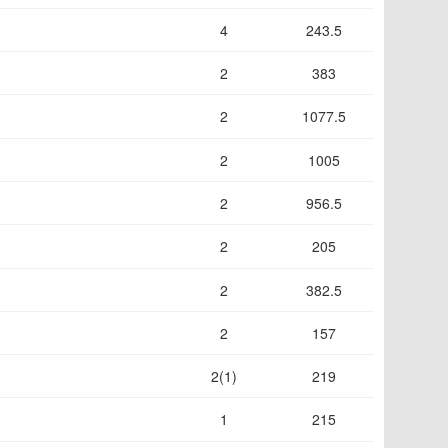
4
243.5
2
383
2
1077.5
2
1005
2
956.5
2
205
2
382.5
2
157
2(1)
219
1
215