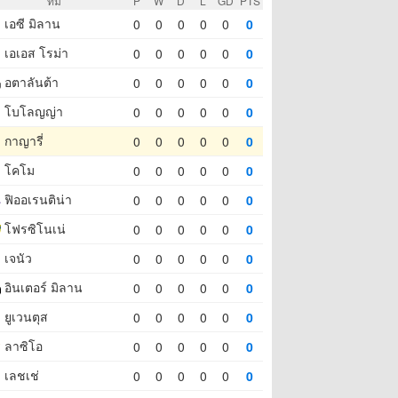
ทีม
P
W
D
L
GD
PTS
เอซี มิลาน
0
0
0
0
0
0
เอเอส โรม่า
0
0
0
0
0
0
อตาลันต้า
0
0
0
0
0
0
โบโลญญ่า
0
0
0
0
0
0
กาญารี่
0
0
0
0
0
0
โคโม
0
0
0
0
0
0
ฟิออเรนติน่า
0
0
0
0
0
0
โฟรซิโนเน่
0
0
0
0
0
0
เจนัว
0
0
0
0
0
0
อินเตอร์ มิลาน
0
0
0
0
0
0
ยูเวนตุส
0
0
0
0
0
0
ลาซิโอ
0
0
0
0
0
0
เลชเช่
0
0
0
0
0
0