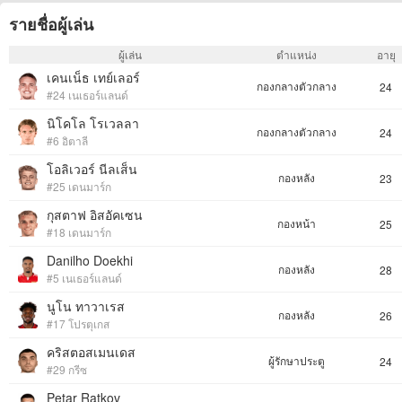
รายชื่อผู้เล่น
ผู้เล่น
ตำแหน่ง
อายุ
เคนเน็ธ เทย์เลอร์
กองกลางตัวกลาง
24
#24 เนเธอร์แลนด์
นิโคโล โรเวลลา
กองกลางตัวกลาง
24
#6 อิตาลี
โอลิเวอร์ นีลเส็น
กองหลัง
23
#25 เดนมาร์ก
กุสตาฟ อิสอัคเซน
กองหน้า
25
#18 เดนมาร์ก
Danilho Doekhi
กองหลัง
28
#5 เนเธอร์แลนด์
นูโน ทาวาเรส
กองหลัง
26
#17 โปรตุเกส
คริสตอสเมนเดส
ผู้รักษาประตู
24
#29 กรีซ
Petar Ratkov