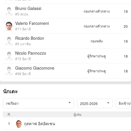
Bruno Galassi
กองกลางตัวกลาง
19
#5 สเปน
Valerio Farcomeni
กองกลางตัวกลาง
20
#71 อิตาลี
Ricardo Bordon
กองหลัง
19
#5 บราซิล
Nicolo Pannozzo
ผู้รักษาประตู
18
#72 อิตาลี
Giacomo Giacomone
ผู้รักษาประตู
18
#99 อิตาลี
นักเตะ
เซเรียอา
ยิงเข้าป
2025-2026
R
ผู้เล่น
กุสตาฟ อิสอัคเซน
1