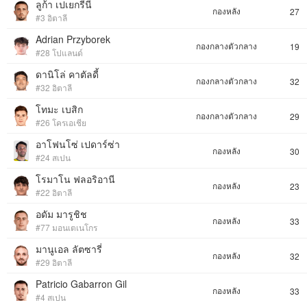
ลูก้า เปเยกรีนี
กองหลัง
27
#3 อิตาลี
Adrian Przyborek
กองกลางตัวกลาง
19
#28 โปแลนด์
ดานิโล่ คาตัลดี้
กองกลางตัวกลาง
32
#32 อิตาลี
โทมะ เบสิก
กองกลางตัวกลาง
29
#26 โครเอเชีย
อาโฟนโซ่ เปดาร์ซ่า
กองหลัง
30
#24 สเปน
โรมาโน ฟลอริอานี
กองหลัง
23
#22 อิตาลี
อดัม มารูชิช
กองหลัง
33
#77 มอนเตเนโกร
มานูเอล ลัตซารี่
กองหลัง
32
#29 อิตาลี
Patricio Gabarron Gil
กองหลัง
33
#4 สเปน