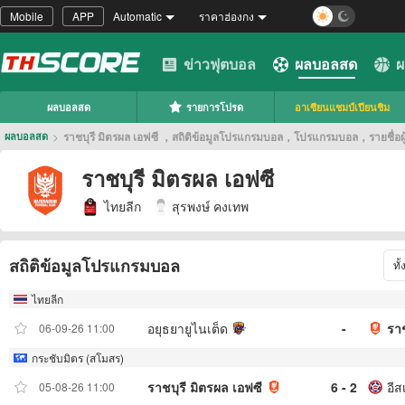
Mobile
APP
Automatic
ราคาฮ่องกง
ข่าวฟุตบอล
ผลบอลสด
ผ
ผลบอลสด
รายการโปรด
อาเซียนแชมป์เปียนชิม
>
ราชบุรี มิตรผล เอฟซี ，สถิติข้อมูลโปรแกรมบอล，โปรแกรมบอล，รายชื่อผู้
ผลบอลสด
ราชบุรี มิตรผล เอฟซี
ไทยลีก
สุรพงษ์ คงเทพ
สถิติข้อมูลโปรแกรมบอล
ทั
ไทยลีก
อยุธยายูไนเต็ด
-
ราช
06-09-26 11:00
กระชับมิตร (สโมสร)
ราชบุรี มิตรผล เอฟซี
6 - 2
อีส
05-08-26 11:00