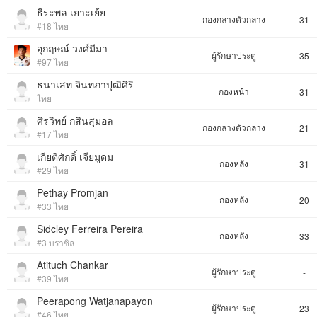
ธีระพล เยาะเย้ย
กองกลางตัวกลาง
31
#18 ไทย
อุกฤษณ์ วงศ์มีมา
ผู้รักษาประตู
35
#97 ไทย
ธนาเสท จินทภาปุฒิศิริ
กองหน้า
31
ไทย
ศิรวิทย์ กสินสุมอล
กองกลางตัวกลาง
21
#17 ไทย
เกียติศักดิ์ เจียมูดม
กองหลัง
31
#29 ไทย
Pethay Promjan
กองหลัง
20
#33 ไทย
Sidcley Ferreira Pereira
กองหลัง
33
#3 บราซิล
Atituch Chankar
ผู้รักษาประตู
-
#39 ไทย
Peerapong Watjanapayon
ผู้รักษาประตู
23
#46 ไทย