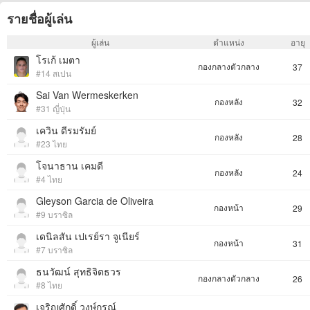
รายชื่อผู้เล่น
ผู้เล่น
ตำแหน่ง
อายุ
โรเก้ เมตา
กองกลางตัวกลาง
37
#14 สเปน
Sai Van Wermeskerken
กองหลัง
32
#31 ญี่ปุ่น
เควิน ดีรมรัมย์
กองหลัง
28
#23 ไทย
โจนาธาน เคมดี
กองหลัง
24
#4 ไทย
Gleyson Garcia de Oliveira
กองหน้า
29
#9 บราซิล
เดนิลสัน เปเรย์รา จูเนียร์
กองหน้า
31
#7 บราซิล
ธนวัฒน์ สุทธิจิตธวร
กองกลางตัวกลาง
26
#8 ไทย
เจริญศักดิ์ วงษ์กรณ์