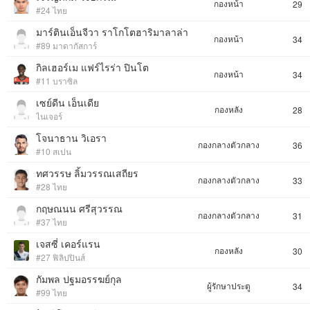
กองหน้า
29
#24 ไทย
มาร์ตินเอ็นจีวา ราโกโตฮาริมาลาล่า
กองหน้า
34
#89 มาดากัสการ์
กิลเฮอร์เม แฟร์ไรร่า ปินโต
กองหน้า
34
#11 บราซิล
เซย์ดีน เอ็นเดีย
กองหลัง
28
ไนเจอร์
โจนาธาน วิเอรา
กองกลางตัวกลาง
36
#10 สเปน
ทศวรรษ ลิ้มวรรณเสถียร
กองกลางตัวกลาง
33
#28 ไทย
กฤษณนน ศรีสุวรรณ
กองกลางตัวกลาง
31
#37 ไทย
เจสซี่ เคอร์แรน
กองหลัง
30
#27 ฟิลิปปินส์
กัมพล ปฐมอรรฆย์กุล
ผู้รักษาประตู
34
#99 ไทย