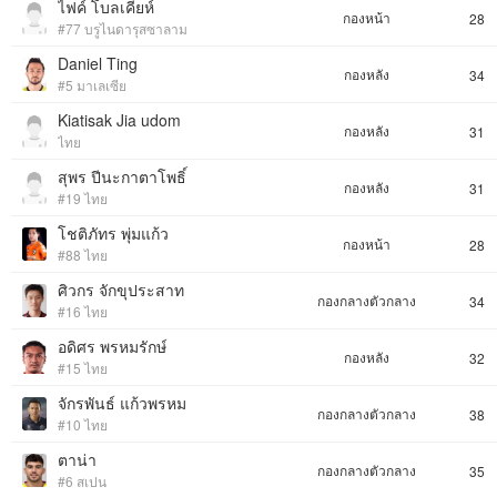
ไฟค์ โบลเคียห์
กองหน้า
28
#77 บรูไนดารุสซาลาม
Daniel Ting
กองหลัง
34
#5 มาเลเซีย
Kiatisak Jia udom
กองหลัง
31
ไทย
สุพร ปีนะกาตาโพธิ์
กองหลัง
31
#19 ไทย
โชติภัทร พุ่มแก้ว
กองหน้า
28
#88 ไทย
ศิวกร จักขุประสาท
กองกลางตัวกลาง
34
#16 ไทย
อดิศร พรหมรักษ์
กองหลัง
32
#15 ไทย
จักรพันธ์ แก้วพรหม
กองกลางตัวกลาง
38
#10 ไทย
ตาน่า
กองกลางตัวกลาง
35
#6 สเปน