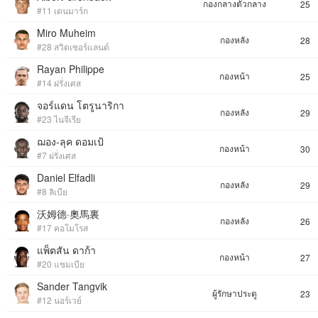
กองกลางตัวกลาง
25
#11 เดนมาร์ก
Miro Muheim
กองหลัง
28
#28 สวิตเซอร์แลนด์
Rayan Philippe
กองหน้า
25
#14 ฝรั่งเศส
จอร์แดน โตรูนาริกา
กองหลัง
29
#23 ไนจีเรีย
ฌอง-ลุค ดอมเป้
กองหน้า
30
#7 ฝรั่งเศส
Daniel Elfadli
กองหลัง
29
#8 ลิเบีย
沃姆德·奧馬裏
กองหลัง
26
#17 คอโมโรส
แพ็ตสัน ดาก้า
กองหน้า
27
#20 แซมเบีย
Sander Tangvik
ผู้รักษาประตู
23
#12 นอร์เวย์