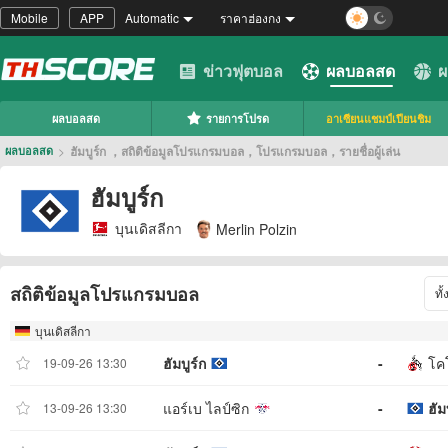
Mobile
APP
Automatic
ราคาฮ่องกง
ข่าวฟุตบอล
ผลบอลสด
ผ
ผลบอลสด
รายการโปรด
อาเซียนแชมป์เปียนชิม
>
ฮัมบูร์ก ，สถิติข้อมูลโปรแกรมบอล，โปรแกรมบอล，รายชื่อผู้เล่น
ผลบอลสด
ฮัมบูร์ก
บุนเดิสลีกา
Merlin Polzin
สถิติข้อมูลโปรแกรมบอล
ทั
บุนเดิสลีกา
ฮัมบูร์ก
-
โค
19-09-26 13:30
แอร์เบ ไลป์ซิก
-
ฮัม
13-09-26 13:30