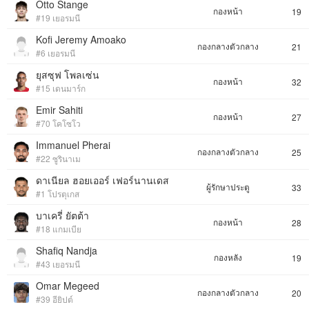
Otto Stange
กองหน้า
19
#19 เยอรมนี
Kofi Jeremy Amoako
กองกลางตัวกลาง
21
#6 เยอรมนี
ยุสซุฟ โพลเซ่น
กองหน้า
32
#15 เดนมาร์ก
Emir Sahiti
กองหน้า
27
#70 โคโซโว
Immanuel Pherai
กองกลางตัวกลาง
25
#22 ซูรินาเม
ดาเนียล ฮอยเออร์ เฟอร์นานเดส
ผู้รักษาประตู
33
#1 โปรตุเกส
บาเครี่ ยัตต้า
กองหน้า
28
#18 แกมเบีย
Shafiq Nandja
กองหลัง
19
#43 เยอรมนี
Omar Megeed
กองกลางตัวกลาง
20
#39 อียิปต์