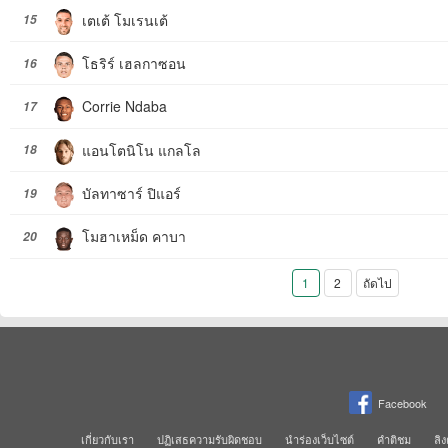
เตเต้ โมเรนเต้
15
โธริร์ เฮลกาซอน
16
Corrie Ndaba
17
แอนโตนิโน แกลโล
18
บัลทาซาร์ ปิแอร์
19
โมฮาเหม็ด คาบา
20
1
2
ถัดไป
Facebook
เกี่ยวกับเรา
ปฏิเสธความรับผิดชอบ
นำร่องเว็บไซต์
คำติชม
ลิง