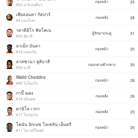
กองหน้า
25
#50 อาร์เจนตินา
เคียลอนดา กัสปาร์
กองหลัง
28
#4 แองโกลา
วลาดิมิโร ฟัลโคเน
ผู้รักษาประตู
31
#30 อิตาลี
ลาเม็ก บันดา
กองหน้า
25
#19 แซมเบีย
ลาสซานา คูลิบาลี
กองกลางตัวกลาง
30
#29 มาลี
Walid Cheddira
กองหน้า
28
#99 โมร็อกโก
กาบี้ ฌอง
กองหลัง
26
#18 ฝรั่งเศส
ดานิโล เวกา
กองหลัง
23
#17 โปรตุเกส
โคนัน อิกเนซ โจเซลิน เอ็นดรี
กองหน้า
25
#11 ไอเวอรี่โคสต์