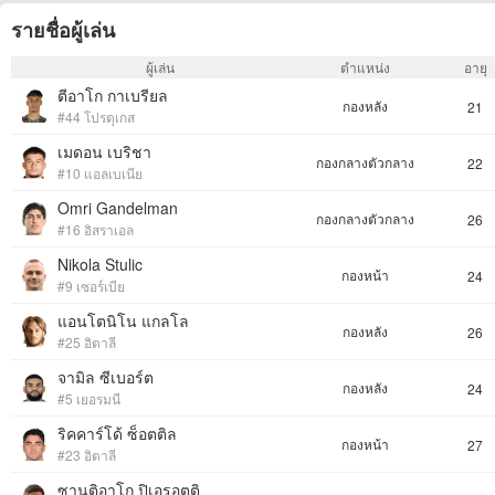
รายชื่อผู้เล่น
ผู้เล่น
ตำแหน่ง
อายุ
ตีอาโก กาเบรียล
กองหลัง
21
#44 โปรตุเกส
เมดอน เบริชา
กองกลางตัวกลาง
22
#10 แอลเบเนีย
Omri Gandelman
กองกลางตัวกลาง
26
#16 อิสราเอล
Nikola Stulic
กองหน้า
24
#9 เซอร์เบีย
แอนโตนิโน แกลโล
กองหลัง
26
#25 อิตาลี
จามิล ซีเบอร์ต
กองหลัง
24
#5 เยอรมนี
ริคคาร์โด้ ซ็อตติล
กองหน้า
27
#23 อิตาลี
ซานติอาโก ปิเอรอตติ