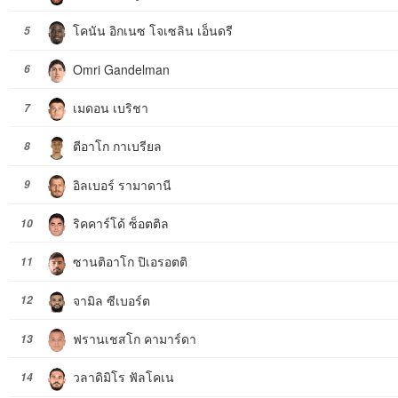
โคนัน อิกเนซ โจเซลิน เอ็นดรี
5
Omri Gandelman
6
เมดอน เบริชา
7
ตีอาโก กาเบรียล
8
อิลเบอร์ รามาดานี
9
ริคคาร์โด้ ซ็อตติล
10
ซานติอาโก ปิเอรอตติ
11
จามิล ซีเบอร์ต
12
ฟรานเชสโก คามาร์ดา
13
วลาดิมิโร ฟัลโคเน
14