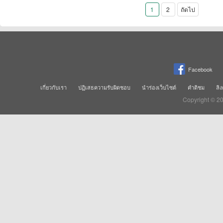
1
2
ถัดไป
Facebook
เกี่ยวกับเรา
ปฏิเสธความรับผิดชอบ
นำร่องเว็บไซต์
คำติชม
ลิง
Copyright © 2