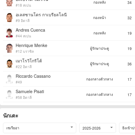
กองหลัง
34
#18 สเปน
อเลสซานโดร กาเบรียลโลนี
กองหน้า
32
#9 อิตาลี
Andres Cuenca
กองหลัง
19
#44 สเปน
Henrique Menke
ผู้รักษาประตู
19
#12 บราซิล
เมาโรวิโกริโต้
ผู้รักษาประตู
36
#22 อิตาลี
Riccardo Cassano
กองกลางตัวกลาง
17
#49
Samuele Pisati
กองกลางตัวกลาง
17
#58 อิตาลี
นักเตะ
เซเรียอา
ยิงเข้าป
2025-2026