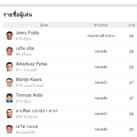
รายชื่อผู้เล่น
ผู้เล่น
ตำแหน่ง
อายุ
Joeru Fujita
กองกลางตัวกลาง
24
#16 ญี่ปุ่น
เอริค สมิธ
กองหลัง
29
#8 สวีเดน
Arkadiusz Pyrka
กองหลัง
23
#11 โปแลนด์
Martijn Kaars
กองหน้า
27
#19 เนเธอร์แลนด์
Tomoya Ando
กองหลัง
27
#15 ญี่ปุ่น
มาเทียส เปเรย์รา ลาเก
กองหน้า
29
#28 โปรตุเกส
เดวิด เนเมธ
กองหลัง
25
#4 ออสเตรีย