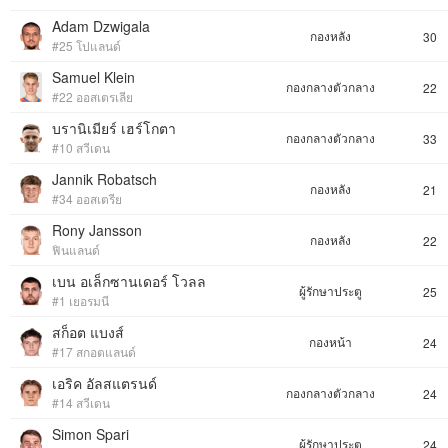
Adam Dzwigala
กองหลัง
30
#25 โปแลนด์
Samuel Klein
กองกลางตัวกลาง
22
#22 ออสเตรเลีย
บรานิเมียร์ เฮร์โกตา
กองกลางตัวกลาง
33
#10 สวีเดน
Jannik Robatsch
กองหลัง
21
#34 ออสเตรีย
Rony Jansson
กองหลัง
22
ฟินแลนด์
เบน อเล็กซานเดอร์ โวลล
ผู้รักษาประตู
25
#1 เยอรมนี
สก็อต แบงส์
กองหน้า
24
#17 สกอตแลนด์
เอริค อัลสแตรนด์
กองกลางตัวกลาง
24
#14 สวีเดน
Simon Spari
ผู้รักษาประตู
24