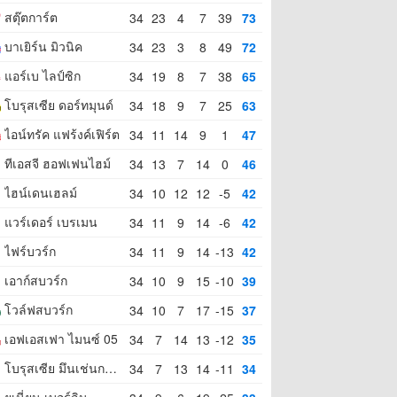
สตุ๊ตการ์ต
34
23
4
7
39
73
บาเยิร์น มิวนิค
34
23
3
8
49
72
แอร์เบ ไลป์ซิก
34
19
8
7
38
65
โบรุสเซีย ดอร์ทมุนด์
34
18
9
7
25
63
ไอน์ทรัค แฟร้งค์เฟิร์ต
34
11
14
9
1
47
ทีเอสจี ฮอฟเฟนไฮม์
34
13
7
14
0
46
ไฮน์เดนเฮลม์
34
10
12
12
-5
42
แวร์เดอร์ เบรเมน
34
11
9
14
-6
42
ไฟร์บวร์ก
34
11
9
14
-13
42
เอาก์สบวร์ก
34
10
9
15
-10
39
โวล์ฟสบวร์ก
34
10
7
17
-15
37
เอฟเอสเฟา ไมนซ์ 05
34
7
14
13
-12
35
โบรุสเซีย มึนเช่นกลัดบัค
34
7
13
14
-11
34