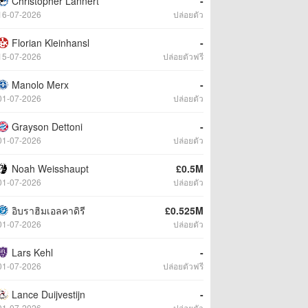
Christopher Lannert
-
16-07-2026
ปล่อยตัว
Florian Kleinhansl
-
15-07-2026
ปล่อยตัวฟรี
Manolo Merx
-
01-07-2026
ปล่อยตัว
Grayson Dettoni
-
01-07-2026
ปล่อยตัว
Noah Weisshaupt
£0.5M
01-07-2026
ปล่อยตัว
อิบราฮิมเอลคาดิรี
£0.525M
01-07-2026
ปล่อยตัว
Lars Kehl
-
01-07-2026
ปล่อยตัวฟรี
Lance Duijvestijn
-
01-07-2026
ปล่อยตัว