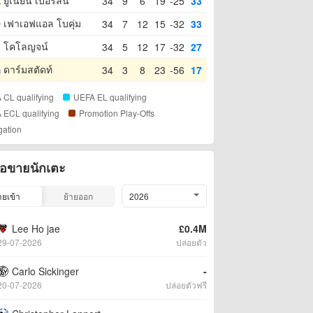
ยูเนี่ยน เบอร์ลิน
34
9
6
19
-25
33
เฟาเอฟแอล โบคุ่ม
34
7
12
15
-32
33
โคโลญจน์
34
5
12
17
-32
27
ดาร์มสตัดท์
34
3
8
23
-56
17
 CL qualifying
UEFA EL qualifying
 ECL qualifying
Promotion Play-Offs
gation
้อขายนักเตะ
ายเข้า
ย้ายออก
2026
Lee Ho jae
£0.4M
29-07-2026
ปล่อยตัว
Carlo Sickinger
-
20-07-2026
ปล่อยตัวฟรี