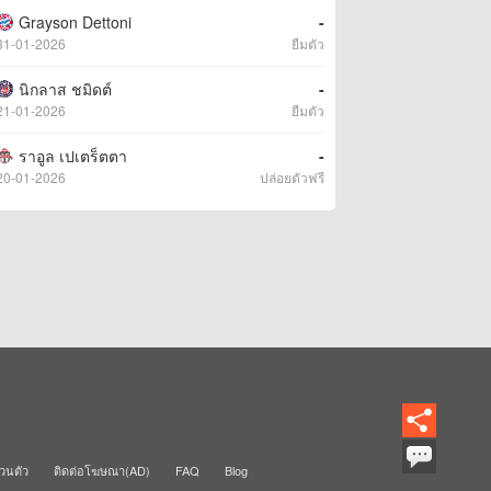
Grayson Dettoni
-
31-01-2026
ยืมตัว
นิกลาส ชมิดต์
-
21-01-2026
ยืมตัว
ราอูล เปเตร็ตตา
-
20-01-2026
ปล่อยตัวฟรี
วนตัว
ติดต่อโฆษณา(AD)
FAQ
Blog