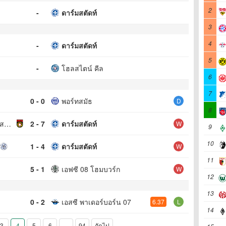
2
-
ดาร์มสตัดท์
3
4
-
ดาร์มสตัดท์
5
-
โฮลสไตน์ คีล
6
7
0 - 0
พอร์ทสมัธ
D
8
เอสจี ซอนเน็นฮอฟ กรอสซาสปาส
2 - 7
ดาร์มสตัดท์
W
9
10
1 - 4
ดาร์มสตัดท์
W
11
5 - 1
เอฟซี 08 โฮมบวร์ก
W
12
13
0 - 2
เอสซี พาเดอร์บอร์น 07
6.37
L
14
3
4
5
6
...
94
ถัดไป