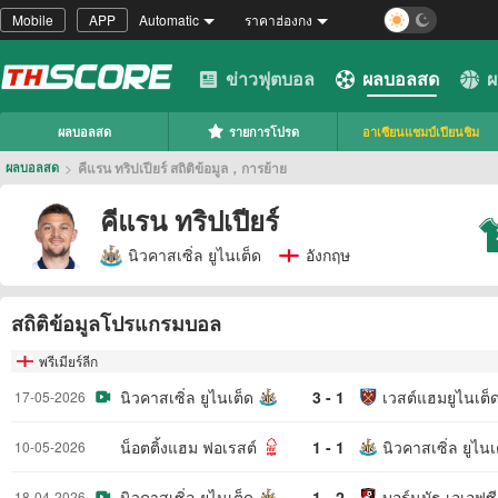
Mobile
APP
Automatic
ราคาฮ่องกง
ข่าวฟุตบอล
ผลบอลสด
ผ
ผลบอลสด
รายการโปรด
อาเซียนแชมป์เปียนชิม
>
คีแรน ทริปเปียร์ สถิติข้อมูล，การย้าย
ผลบอลสด
คีแรน ทริปเปียร์
นิวคาสเซิ่ล ยูไนเต็ด
อังกฤษ
สถิติข้อมูลโปรแกรมบอล
พรีเมียร์ลีก
นิวคาสเซิ่ล ยูไนเต็ด
3 - 1
เวสต์แฮมยูไนเต็
17-05-2026
น็อตติ้งแฮม ฟอเรสต์
1 - 1
นิวคาสเซิ่ล ยูไนเ
10-05-2026
นิวคาสเซิ่ล ยูไนเต็ด
1 - 2
บอร์นมัธ เอเอฟซี
18-04-2026