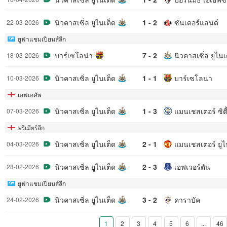
นิวคาสเซิ่ล ยูไนเต็ด
1 - 2
ซันเดอร์แลนด์
22-03-2026
ยูฟ่าแชมเปียนส์ลีก
บาร์เซโลน่า
7 - 2
นิวคาสเซิ่ล ยูไนเ
18-03-2026
นิวคาสเซิ่ล ยูไนเต็ด
1 - 1
บาร์เซโลน่า
10-03-2026
เอฟเอคัพ
นิวคาสเซิ่ล ยูไนเต็ด
1 - 3
แมนเชสเตอร์ ซิตี
07-03-2026
พรีเมียร์ลีก
นิวคาสเซิ่ล ยูไนเต็ด
2 - 1
แมนเชสเตอร์ ยูไ
04-03-2026
นิวคาสเซิ่ล ยูไนเต็ด
2 - 3
เอฟเวอร์ตัน
28-02-2026
ยูฟ่าแชมเปียนส์ลีก
นิวคาสเซิ่ล ยูไนเต็ด
3 - 2
คาราบัค
24-02-2026
1
2
3
4
5
6
...
46