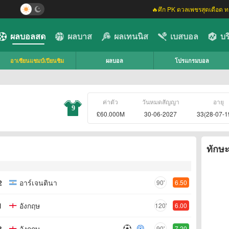
🔥ศึก PK ดวลเพชรสุดเดือด ท
ผลบอลสด
ผลบาส
ผลเทนนิส
เบสบอล
บร
อาเซียนแชมป์เปียนชิม
ผลบอล
โปรแกรมบอล
ค่าตัว
วันหมดสัญญา
อายุ
9
£60.000M
30-06-2027
33(28-07-1
ทักษะผ
2
อาร์เจนตินา
90'
6.50
1
อังกฤษ
120'
6.00
3
อังกฤษ
90'
7.20