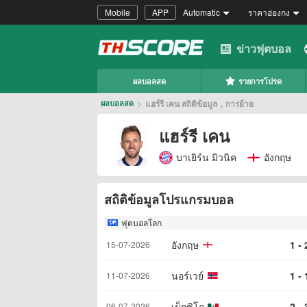
Mobile
APP
Automatic
ราคาฮ่องกง
ข่าวฟุตบอล
ผลบอลสด
รายการโปรด
>
แฮร์รี เคน สถิติข้อมูล，การย้าย
ผลบอลสด
แฮร์รี เคน
บาเยิร์น มิวนิค
อังกฤษ
สถิติข้อมูลโปรแกรมบอล
ฟุตบอลโลก
อังกฤษ
1 - 
15-07-2026
นอร์เวย์
1 - 
11-07-2026
เม็กซิโก
2 - 
06-07-2026