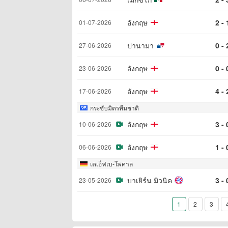
อังกฤษ
2 - 
01-07-2026
ปานามา
0 - 
27-06-2026
อังกฤษ
0 - 
23-06-2026
อังกฤษ
4 - 
17-06-2026
กระชับมิตรทีมชาติ
อังกฤษ
3 - 
10-06-2026
อังกฤษ
1 - 
06-06-2026
เดเอ็ฟเบ-โพคาล
บาเยิร์น มิวนิค
3 - 
23-05-2026
1
2
3