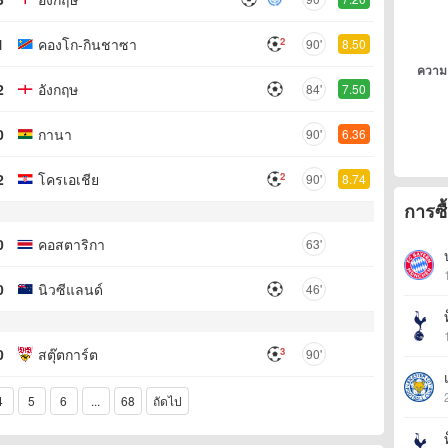
2
1
คองโก-กินชาซา
90'
8.50
2
อังกฤษ
84'
7.50
0
กานา
90'
6.36
2
2
โครเอเชีย
90'
8.74
การซื
0
คอสตาริกา
63'
0
นิวซีแลนด์
46'
3
0
สตุ๊ตการ์ต
90'
4
5
6
...
68
ถัดไป