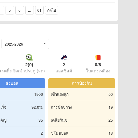
4
5
6
...
61
ถัดไป
2025-2026
2(0)
2
0/6
เรตติ้ง
ยิงเข้าประตู (จุด)
แอสซิสต์
ใบแดงเหลือง
ส่งบอล
การป้องกัน
1906
เข้าแย่งลูก
50
เร็จ
92.0%
การขัดขวาง
19
ำคัญ
35
เคลียรันซ
25
2
ขโมยบอล
18