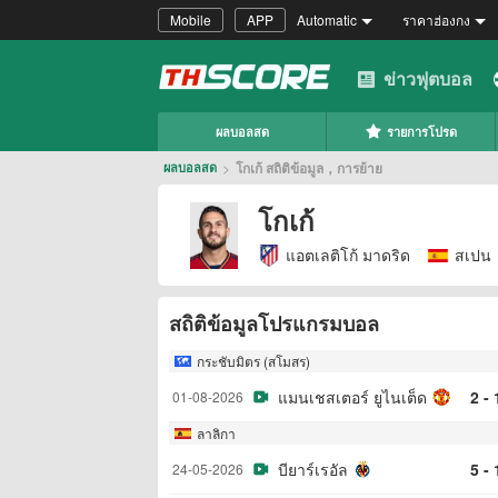
Mobile
APP
Automatic
ราคาฮ่องกง
ข่าวฟุตบอล
ผลบอลสด
รายการโปรด
>
โกเก้ สถิติข้อมูล，การย้าย
ผลบอลสด
โกเก้
แอตเลติโก้ มาดริด
สเปน
สถิติข้อมูลโปรแกรมบอล
กระชับมิตร (สโมสร)
แมนเชสเตอร์ ยูไนเต็ด
2 - 
01-08-2026
ลาลิกา
บียาร์เรอัล
5 - 
24-05-2026