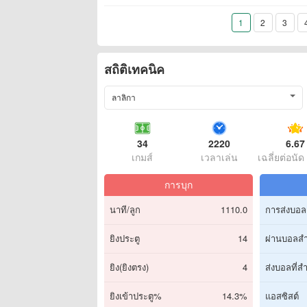
1
2
3
สถิติเทคนิค
ลาลิกา
34
2220
6.67
เกมส์
เวลาเล่น
เฉลี่ยต่อนัด 
การบุก
นาที/ลูก
1110.0
การส่งบอล
ยิงประตู
14
ผ่านบอลสำ
ยิง(ยิงตรง)
4
ส่งบอลที่ส
ยิงเข้าประตู%
14.3%
แอสซิสต์