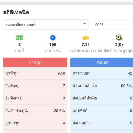
สถิติเทคนิค
เมเจอร์ลีกซอกเกอร์
2026
3
196
7.21
2(0)
เกมส์
เวลาเล่น
เฉลี่ยต่อนัด เรตติ้ง
ยิงเข้าประตู (จุด
การบุก
ส่งบอล
นาที/ลูก
98.0
การส่งบอล
42
ยิงประตู
7
ผ่านบอลสำเร็จ
90.5%
ยิง(ยิงตรง)
3
ส่งบอลที่สำคัญ
2
ยิงเข้าประตู%
28.6%
แอสซิสต์
0
ถูกบุกรุก
4
ส่งบอลยาว
5