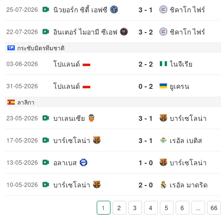
นิวยอร์ก ซิตี้ เอฟซี
3 - 1
ชิคาโก ไฟร์
25-07-2026
อินเตอร์ ไมอามี ซีเอฟ
3 - 2
ชิคาโก ไฟร์
22-07-2026
กระชับมิตรทีมชาติ
โปแลนด์
2 - 2
ไนจีเรีย
03-06-2026
โปแลนด์
0 - 2
ยูเครน
31-05-2026
ลาลิกา
บาเลนเซีย
3 - 1
บาร์เซโลน่า
23-05-2026
บาร์เซโลน่า
3 - 1
เรอัล เบติส
17-05-2026
อลาเบส
1 - 0
บาร์เซโลน่า
13-05-2026
บาร์เซโลน่า
2 - 0
เรอัล มาดริด
10-05-2026
1
2
3
4
5
6
...
66