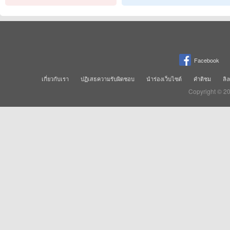
Facebook
เกี่ยวกับเรา
ปฏิเสธความรับผิดชอบ
นำร่องเว็บไซต์
คำติชม
ลิง
Copyright © 2