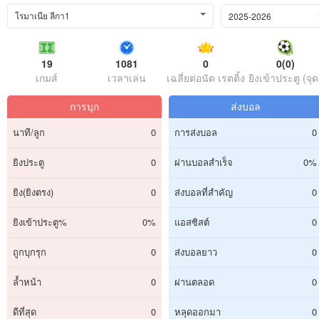
โรมาเนีย ลีกา1
2025-2026
19
1081
0
0(0)
เกมส์
เวลาเล่น
เฉลี่ยต่อนัด เรตติ้ง
ยิงเข้าประตู (จุด
การบุก
ส่งบอล
นาที/ลูก
0
การส่งบอล
0
ยิงประตู
0
ผ่านบอลสำเร็จ
0%
ยิง(ยิงตรง)
0
ส่งบอลที่สำคัญ
0
ยิงเข้าประตู%
0%
แอสซิสต์
0
ถูกบุกรุก
0
ส่งบอลยาว
0
ล้ำหน้า
0
ผ่านตลอด
0
ดีที่สุด
0
หลุดออกมา
0