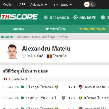
Mobile
APP
Automatic
ราคาฮ่องกง
ข่าวฟุตบอล
ผลบอลสด
ผ
ผลบอลสด
รายการโปรด
อาเซียนแชมป์เปียนชิม
>
Alexandru Mateiu สถิติข้อมูล，การย้าย
ผลบอลสด
Alexandru Mateiu
ฟรีเอเย่นต์
โรมาเนีย
สถิติข้อมูลโปรแกรมบอล
โรมาเนีย ลีกา1
ปิโตรลูล โปรเอสติ
1 - 1
19-04-2026
เอฟซี ยูนิเรีย 2004 โซลโบเซีย
1 - 2
ปิโตรลูล โปรเอส
12-04-2026
ปิโตรลูล โปรเอสติ
2 - 0
06-04-2026