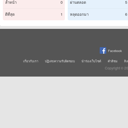
ล้ำหน้า
0
ผ่านตลอด
5
ดีที่สุด
1
หลุดออกมา
6
Facebook
เกี่ยวกับเรา
ปฏิเสธความรับผิดชอบ
นำร่องเว็บไซต์
คำติชม
ลิง
Copyright © 2