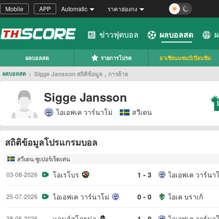
Mobile
APP
Automatic
ราคาฮ่องกง
ข่าวฟุตบอล
ผลบอลสด
ผ
ผลบอลสด
รายการโปรด
อาเซียนแชมป์เปียนชิม
>
Sigge Jansson สถิติข้อมูล，การย้าย
ผลบอลสด
Sigge Jansson
ไอเอฟเค วาร์นาโม่
สวีเดน
สถิติข้อมูลโปรแกรมบอล
สวีเดน ซูเปอร์เร็ตเท่น
โอเรโบร
1 - 3
ไอเอฟเค วาร์นาโ
03-08-2026
ไอเอฟเค วาร์นาโม่
0 - 0
ไอเค บราเก้
25-07-2026
แลนด์สโครน่า
1 - 0
ไอเอฟเค วาร์นาโ
28-06-2026