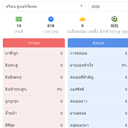
สวีเดน ซูเปอร์เร็ตเท่น
2026
14
618
0
0(0)
เกมส์
เวลาเล่น
เฉลี่ยต่อนัด เรตติ้ง
ยิงเข้าประตู (จุด
การบุก
ส่งบอล
นาที/ลูก
0
การส่งบอล
0
ยิงประตู
0
ผ่านบอลสำเร็จ
0%
ยิง(ยิงตรง)
0
ส่งบอลที่สำคัญ
0
ยิงเข้าประตู%
0%
แอสซิสต์
0
ถูกบุกรุก
0
ส่งบอลยาว
0
ล้ำหน้า
0
ผ่านตลอด
0
ดีที่สุด
0
หลุดออกมา
0