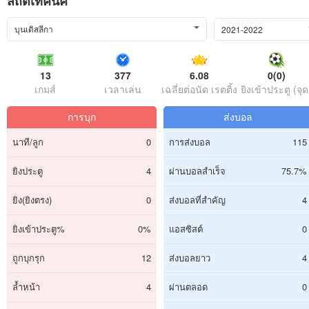
สถิติเทคนิค
บุนเดิสลีกา
2021-2022
13
377
6.08
0(0)
เกมส์
เวลาเล่น
เฉลี่ยต่อนัด เรตติ้ง
ยิงเข้าประตู (จุด
การบุก
ส่งบอล
นาที/ลูก
0
การส่งบอล
115
ยิงประตู
4
ผ่านบอลสำเร็จ
75.7%
ยิง(ยิงตรง)
0
ส่งบอลที่สำคัญ
4
ยิงเข้าประตู%
0%
แอสซิสต์
0
ถูกบุกรุก
12
ส่งบอลยาว
4
ล้ำหน้า
4
ผ่านตลอด
0