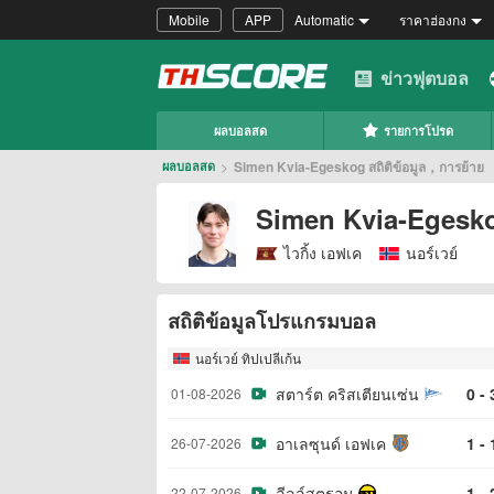
Mobile
APP
Automatic
ราคาฮ่องกง
ข่าวฟุตบอล
ผลบอลสด
รายการโปรด
>
Simen Kvia-Egeskog สถิติข้อมูล，การย้าย
ผลบอลสด
Simen Kvia-Egesk
ไวกิ้ง เอฟเค
นอร์เวย์
สถิติข้อมูลโปรแกรมบอล
นอร์เวย์ ทิปเปลีเก้น
สตาร์ต คริสเตียนเซ่น
0 - 
01-08-2026
อาเลซุนด์ เอฟเค
1 - 
26-07-2026
ลีลล์สตรอม
1 - 
22-07-2026