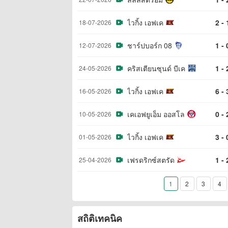
ไวกิ้ง เอฟเค
2 - 
18-07-2026
ชาร์ปบอร์ก 08
1 - 
12-07-2026
คริสเตียนซุนด์ บีเค
1 - 
24-05-2026
ไวกิ้ง เอฟเค
6 - 
16-05-2026
เคเอฟยูเอ็ม ออสโล
0 - 
10-05-2026
ไวกิ้ง เอฟเค
3 - 
01-05-2026
เฟรดริกซ์สตรัด
1 - 
25-04-2026
1
2
3
4
สถิติเทคนิค