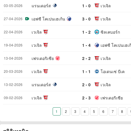
แรนเดอร์ส
1 - 0
เวเจิล
03-05-2026
เอฟซี โคเปนเฮเก้น
3 - 0
เวเจิล
27-04-2026
เวเจิล
1 - 2
ซิลเคบอร์ก
22-04-2026
เวเจิล
1 - 4
เอฟซี โคเปนเฮเก
19-04-2026
เฟรเดอริเซีย
2 - 2
เวเจิล
13-04-2026
เวเจิล
1 - 1
โอเดนเซ่ บีเค
20-03-2026
แรนเดอร์ส
2 - 0
เวเจิล
13-02-2026
เวเจิล
2 - 3
เฟรเดอริเซีย
09-02-2026
1
2
3
4
5
6
7
8