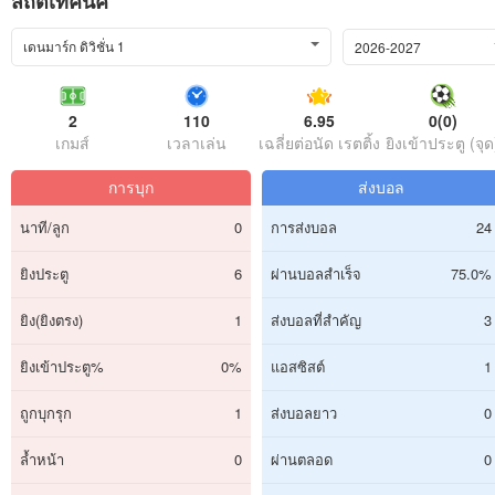
สถิติเทคนิค
เดนมาร์ก ดิวิชั่น 1
2026-2027
2
110
6.95
0(0)
เกมส์
เวลาเล่น
เฉลี่ยต่อนัด เรตติ้ง
ยิงเข้าประตู (จุด
การบุก
ส่งบอล
นาที/ลูก
0
การส่งบอล
24
ยิงประตู
6
ผ่านบอลสำเร็จ
75.0%
ยิง(ยิงตรง)
1
ส่งบอลที่สำคัญ
3
ยิงเข้าประตู%
0%
แอสซิสต์
1
ถูกบุกรุก
1
ส่งบอลยาว
0
ล้ำหน้า
0
ผ่านตลอด
0