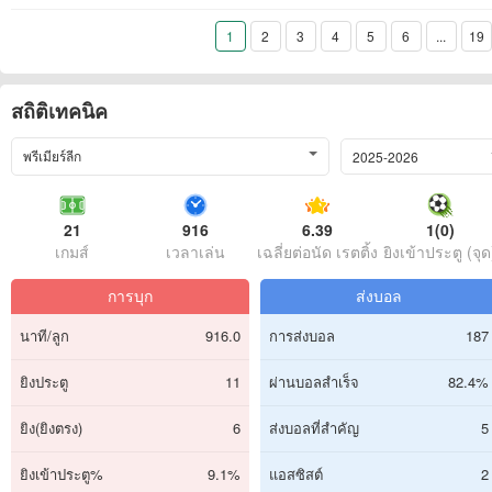
1
2
3
4
5
6
...
19
สถิติเทคนิค
พรีเมียร์ลีก
2025-2026
21
916
6.39
1(0)
เกมส์
เวลาเล่น
เฉลี่ยต่อนัด เรตติ้ง
ยิงเข้าประตู (จุด
การบุก
ส่งบอล
นาที/ลูก
916.0
การส่งบอล
187
ยิงประตู
11
ผ่านบอลสำเร็จ
82.4%
ยิง(ยิงตรง)
6
ส่งบอลที่สำคัญ
5
ยิงเข้าประตู%
9.1%
แอสซิสต์
2