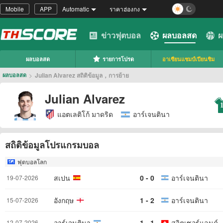
Mobile
APP
Automatic
ราคาฮ่องกง
ข่าวฟุตบอล
ผลบอลสด
ผ
ผลบอลสด
รายการโปรด
อาเซียนแชมป์เปียนชิม
>
Julian Alvarez สถิติข้อมูล，การย้าย
ผลบอลสด
Julian Alvarez
แอตเลติโก้ มาดริด
อาร์เจนตินา
สถิติข้อมูลโปรแกรมบอล
ฟุตบอลโลก
สเปน
0 - 0
อาร์เจนตินา
19-07-2026
อังกฤษ
1 - 2
อาร์เจนตินา
15-07-2026
อาร์เจนตินา
1 - 1
สวิตเซอร์แลนด์
12-07-2026