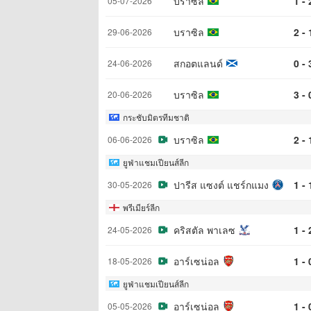
บราซิล
1 - 
05-07-2026
บราซิล
2 - 
29-06-2026
สกอตแลนด์
0 - 
24-06-2026
บราซิล
3 - 
20-06-2026
กระชับมิตรทีมชาติ
บราซิล
2 - 
06-06-2026
ยูฟ่าแชมเปียนส์ลีก
ปารีส แซงต์ แชร์กแมง
1 - 
30-05-2026
พรีเมียร์ลีก
คริสตัล พาเลซ
1 - 
24-05-2026
อาร์เซน่อล
1 - 
18-05-2026
ยูฟ่าแชมเปียนส์ลีก
อาร์เซน่อล
1 - 
05-05-2026