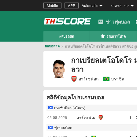
Mobile
APP
Automatic
ราคาฮ่องกง
ข่าวฟุตบอล
ผลบอลสด
รายการโปรด
>
กาเบรียลเตโอโดโร มาร์ติเนลลีซิลวา สถิติข้อ
ผลบอลสด
กาเบรียลเตโอโดโร มา
ลวา
อาร์เซน่อล
บราซิล
สถิติข้อมูลโปรแกรมบอล
กระชับมิตร (สโมสร)
อาร์เซน่อล
1 - 
05-08-2026
ฟุตบอลโลก