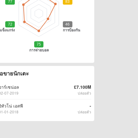
้อขายนักเตะ
อาร์เซน่อล
£7.100M
02-07-2019
ปล่อยตัว
อิทัวโน่ เอสพี
-
01-01-2018
ปล่อยตัว