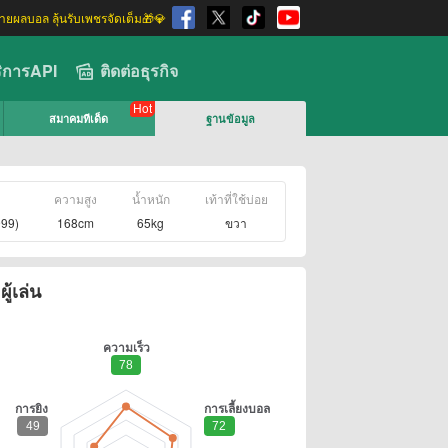
ายผลบอล ลุ้นรับเพชรจัดเต็ม🎁💎
ิการAPI
ติดต่อธุรกิจ
Hot
สมาคมทีเด็ด
ฐานข้อมูล
ความสูง
น้ำหนัก
เท้าที่ใช้บ่อย
999)
168cm
65kg
ขวา
ู้เล่น