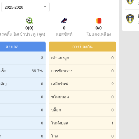
2025-2026
0(0)
0
0/0
เรตติ้ง
ยิงเข้าประตู (จุด)
แอสซิสต์
ใบแดงเหลือง
ส่งบอล
การป้องกัน
3
เข้าแย่งลูก
0
เร็จ
66.7%
การขัดขวาง
0
ำคัญ
0
เคลียรันซ
2
0
ขโมยบอล
0
0
บล็อก
0
0
โหม่งบอล
1
า
0
โกง
0