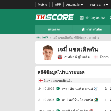
Mobile
APP
Automatic
ราคาฮ่องกง
ข่าวฟุตบอล
ผลบอลสด
รายการโปรด
>
เจมี่ แชคเคิลตัน สถิติข้อมูล，การย้าย
ผลบอลสด
เจมี่ แชคเคิลตัน
เชฟฟิลด์ ยูไนเต็ด
อังกฤษ
สถิติข้อมูลโปรแกรมบอล
อีเอฟแอลแชมเปียนชิป
เพรสตัน นอร์ท เอนด์
3 - 
24-10-2025
แบล็คเบิร์น โรเวอร์ส
1 - 
21-10-2025
เชฟฟิลด์ ยูไนเต็ด
1 - 
18-10-2025