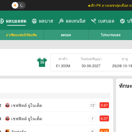
🔥ศึก PK ดวลเพชรสุดเดือด ท
ผลบอลสด
ผลบาส
ผลเทนนิส
เบสบอล
บร
อาเซียนแชมป์เปียนชิม
ผลบอล
โปรแกรมบอล
ค่าตัว
วันหมดสัญญา
อายุ
16
£1.300M
30-06-2027
26(08-10-1
ทักษะผ
2
เชฟฟิลด์ ยูไนเต็ด
12'
5.97
3
เชฟฟิลด์ ยูไนเต็ด
1'
6.07
0
วัดฟอร์ด
8'
6.18