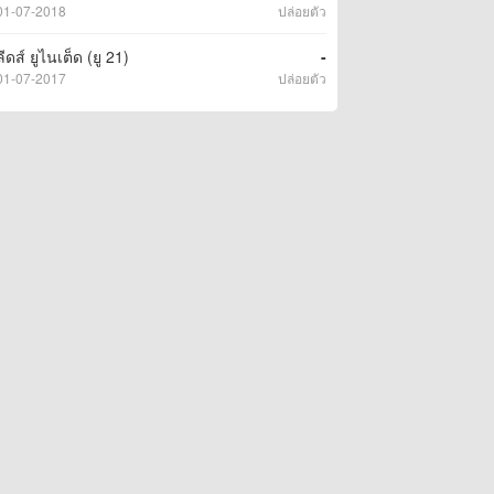
01-07-2018
ปล่อยตัว
ลีดส์ ยูไนเต็ด (ยู 21)
-
01-07-2017
ปล่อยตัว