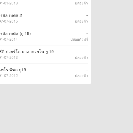
01-01-2018
ปล่อยตัว
เรอัล เบติส 2
-
07-07-2015
ปล่อยตัว
เรอัล เบติส (ยู 19)
-
01-07-2014
ปล่อยตัวฟรี
ซีดี ปวยร์โต มาลากวยโน ยู 19
-
01-07-2013
ปล่อยตัว
ไทโร พิชล ยู19
-
01-07-2012
ปล่อยตัว