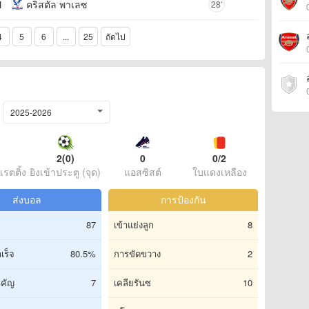
1
คริสตัล พาเลซ
28'
4
5
6
...
25
ถัดไป
2025-2026
2(0)
0
0/2
เรตติ้ง
ยิงเข้าประตู (จุด)
แอสซิสต์
ใบแดงเหลือง
ส่งบอล
การป้องกัน
87
เข้าแย่งลูก
8
เร็จ
80.5%
การขัดขวาง
2
ำคัญ
7
เคลียรันซ
10