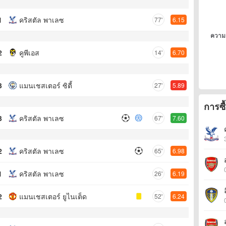
1
คริสตัล พาเลซ
77'
6.15
2
คูพีเอส
14'
6.70
3
แมนเชสเตอร์ ซิตี้
27'
5.89
การซื
3
คริสตัล พาเลซ
67'
7.60
2
คริสตัล พาเลซ
65'
6.98
1
คริสตัล พาเลซ
26'
6.19
2
แมนเชสเตอร์ ยูไนเต็ด
52'
6.24