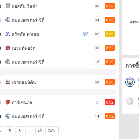
2
แอสตัน วิลล่า
90'
6.58
1
แมนเชสเตอร์ ซิตี้
34'
6.39
2
0
คริสตัล พาเลซ
82'
8.30
0
เบรนท์ฟอร์ด
30'
6.52
3
แมนเชสเตอร์ ซิตี้
16'
6.19
การซื
1
เซาแธมป์ตัน
58'
6.90
1
อาร์เซน่อล
5'
6.02
3
แมนเชสเตอร์ ซิตี้
14'
6.52
4
5
6
...
42
ถัดไป