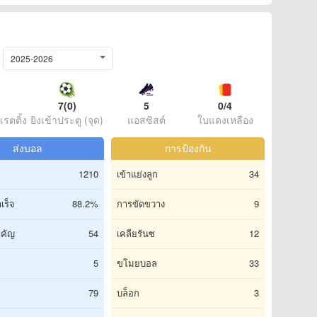
2025-2026
7(0)
5
0/4
เรตติ้ง
ยิงเข้าประตู (จุด)
แอสซิสต์
ใบแดงเหลือง
ส่งบอล
การป้องกัน
1210
เข้าแย่งลูก
34
เร็จ
88.2%
การขัดขวาง
9
ำคัญ
54
เคลียรันซ
12
5
ขโมยบอล
33
79
บล็อก
3