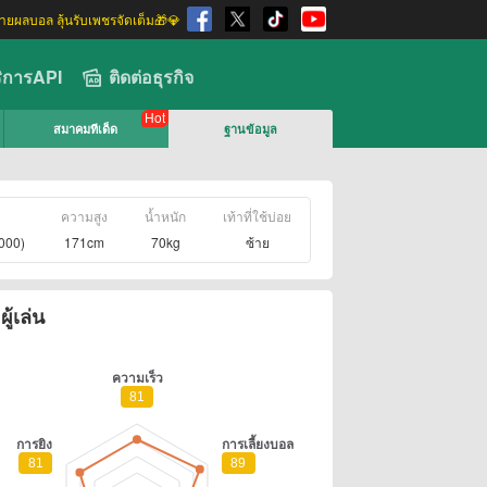
ายผลบอล ลุ้นรับเพชรจัดเต็ม🎁💎
ิการAPI
ติดต่อธุรกิจ
Hot
สมาคมทีเด็ด
ฐานข้อมูล
ความสูง
น้ำหนัก
เท้าที่ใช้บ่อย
000)
171cm
70kg
ซ้าย
ู้เล่น