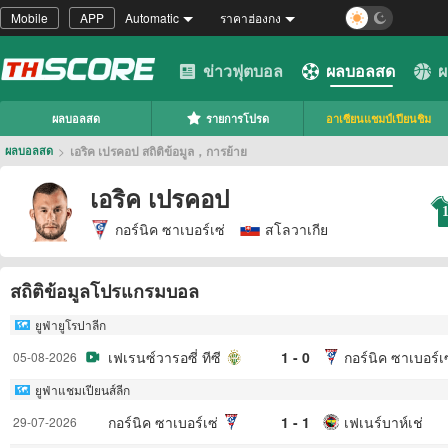
Mobile
APP
Automatic
ราคาฮ่องกง
ข่าวฟุตบอล
ผลบอลสด
ผ
ผลบอลสด
รายการโปรด
อาเซียนแชมป์เปียนชิม
>
เอริค เปรคอป สถิติข้อมูล，การย้าย
ผลบอลสด
เอริค เปรคอป
กอร์นิค ซาเบอร์เซ่
สโลวาเกีย
สถิติข้อมูลโปรแกรมบอล
ยูฟ่ายูโรปาลีก
เฟเรนซ์วารอซี่ ทีซี
1 - 0
กอร์นิค ซาเบอร์เซ
05-08-2026
ยูฟ่าแชมเปียนส์ลีก
กอร์นิค ซาเบอร์เซ่
1 - 1
เฟเนร์บาห์เช่
29-07-2026