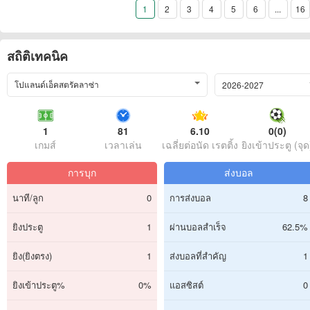
1
2
3
4
5
6
...
16
สถิติเทคนิค
โปแลนด์เอ็คสตรัคลาซ่า
2026-2027
1
81
6.10
0(0)
เกมส์
เวลาเล่น
เฉลี่ยต่อนัด เรตติ้ง
ยิงเข้าประตู (จุด
การบุก
ส่งบอล
นาที/ลูก
0
การส่งบอล
8
ยิงประตู
1
ผ่านบอลสำเร็จ
62.5%
ยิง(ยิงตรง)
1
ส่งบอลที่สำคัญ
1
ยิงเข้าประตู%
0%
แอสซิสต์
0