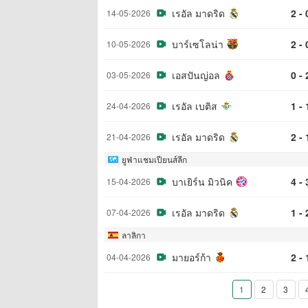
เรอัล มาดริด
2 - 
14-05-2026
บาร์เซโลน่า
2 - 
10-05-2026
เอสปันญ่อล
0 - 
03-05-2026
เรอัล เบติส
1 - 
24-04-2026
เรอัล มาดริด
2 - 
21-04-2026
ยูฟ่าแชมเปียนส์ลีก
บาเยิร์น มิวนิค
4 - 
15-04-2026
เรอัล มาดริด
1 - 
07-04-2026
ลาลิกา
มายอร์ก้า
2 - 
04-04-2026
1
2
3