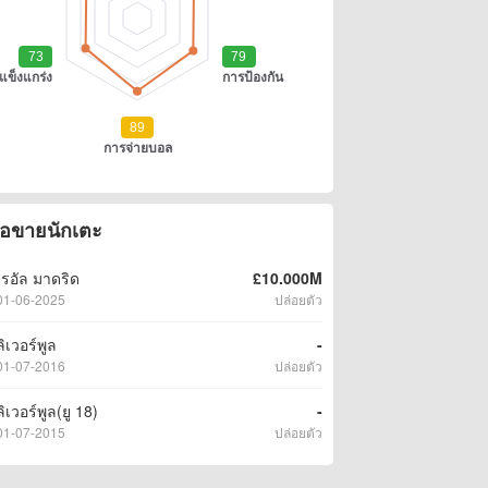
้อขายนักเตะ
เรอัล มาดริด
£10.000M
01-06-2025
ปล่อยตัว
ลิเวอร์พูล
-
01-07-2016
ปล่อยตัว
ลิเวอร์พูล(ยู 18)
-
01-07-2015
ปล่อยตัว