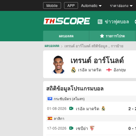
Mobile
APP
Automatic
ราคาฮ่องกง
ข่าวฟุตบอล
ผลบอลสด
รายการโปรด
>
เทรนต์ อาร์โนลด์ สถิติข้อมูล，การย้าย
ผลบอลสด
เทรนต์ อาร์โนลด์
เรอัล มาดริด
อังกฤษ
สถิติข้อมูลโปรแกรมบอล
กระชับมิตร (สโมสร)
เรอัล มาดริด
2 - 
01-08-2026
ลาลิกา
เซบีย่า
0 - 
17-05-2026