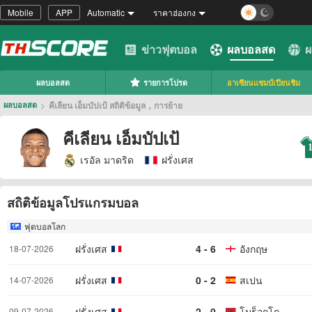
Mobile
APP
Automatic
ราคาฮ่องกง
ข่าวฟุตบอล
ผลบอลสด
ผ
ผลบอลสด
รายการโปรด
อาเซียนแชมป์เปียนชิม
>
คีเลียน เอ็มบัปเป้ สถิติข้อมูล，การย้าย
ผลบอลสด
คีเลียน เอ็มบัปเป้
เรอัล มาดริด
ฝรั่งเศส
สถิติข้อมูลโปรแกรมบอล
ฟุตบอลโลก
ฝรั่งเศส
4 - 6
อังกฤษ
18-07-2026
ฝรั่งเศส
0 - 2
สเปน
14-07-2026
ฝรั่งเศส
2 - 0
โมร็อกโก
09-07-2026