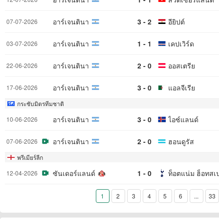
อาร์เจนตินา
3 - 2
อียิปต์
07-07-2026
อาร์เจนตินา
1 - 1
เคปเวิร์ด
03-07-2026
อาร์เจนตินา
2 - 0
ออสเตรีย
22-06-2026
อาร์เจนตินา
3 - 0
แอลจีเรีย
17-06-2026
กระชับมิตรทีมชาติ
อาร์เจนตินา
3 - 0
ไอซ์แลนด์
10-06-2026
อาร์เจนตินา
2 - 0
ฮอนดูรัส
07-06-2026
พรีเมียร์ลีก
ซันเดอร์แลนด์
1 - 0
ท็อตแน่ม ฮ็อทสเป
12-04-2026
1
2
3
4
5
6
...
33