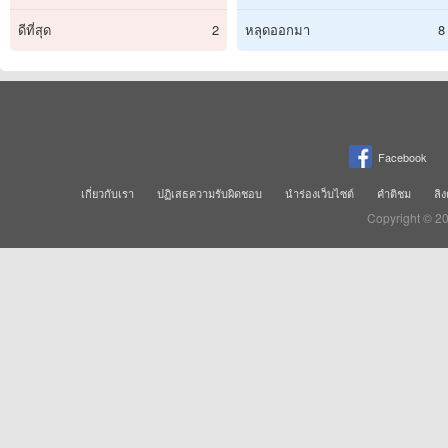
ดีที่สุด
2
หลุดออกมา
8
Facebook
เกี่ยวกับเรา
ปฏิเสธความรับผิดชอบ
นำร่องเว็บไซต์
คำติชม
ลิง
Copyright © 2