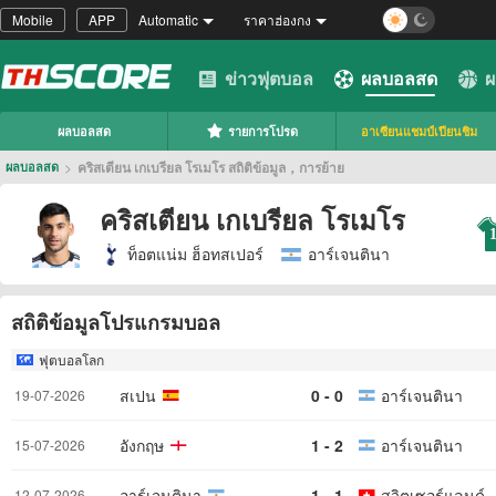
Mobile
APP
Automatic
ราคาฮ่องกง
ข่าวฟุตบอล
ผลบอลสด
ผ
ผลบอลสด
รายการโปรด
อาเซียนแชมป์เปียนชิม
>
คริสเตียน เกเบรียล โรเมโร สถิติข้อมูล，การย้าย
ผลบอลสด
คริสเตียน เกเบรียล โรเมโร
ท็อตแน่ม ฮ็อทสเปอร์
อาร์เจนตินา
สถิติข้อมูลโปรแกรมบอล
ฟุตบอลโลก
สเปน
0 - 0
อาร์เจนตินา
19-07-2026
อังกฤษ
1 - 2
อาร์เจนตินา
15-07-2026
อาร์เจนตินา
1 - 1
สวิตเซอร์แลนด์
12-07-2026