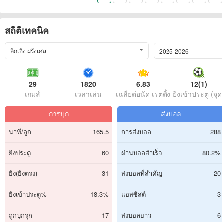
สถิติเทคนิค
ลีกเอิง ฝรั่งเศส
2025-2026
29
1820
6.83
12(1)
เกมส์
เวลาเล่น
เฉลี่ยต่อนัด เรตติ้ง
ยิงเข้าประตู (จุด
การบุก
ส่งบอล
นาที/ลูก
165.5
การส่งบอล
288
ยิงประตู
60
ผ่านบอลสำเร็จ
80.2%
ยิง(ยิงตรง)
31
ส่งบอลที่สำคัญ
20
ยิงเข้าประตู%
18.3%
แอสซิสต์
3
ถูกบุกรุก
17
ส่งบอลยาว
6