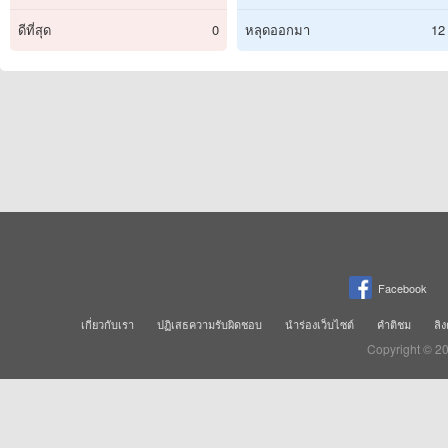
ดีที่สุด
0
หลุดออกมา
12
Facebook
เกี่ยวกับเรา
ปฏิเสธความรับผิดชอบ
นำร่องเว็บไซต์
คำติชม
ลิง
Copyright © 2