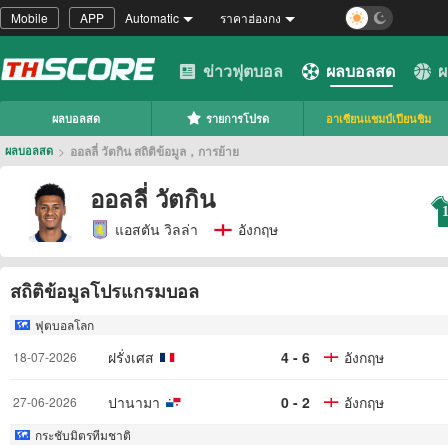
Mobile
APP
Automatic
ราคาฮ่องกง
ข่าวฟุตบอล
ผลบอลสด
ผ
ผลบอลสด
รายการโปรด
อาเซียนแชมป์เปียนชิม
>
ออลลี่ วัตกิน สถิติข้อมูล，การย้าย
ผลบอลสด
ออลลี่ วัตกิน
แอสตัน วิลล่า
อังกฤษ
สถิติข้อมูลโปรแกรมบอล
ฟุตบอลโลก
ฝรั่งเศส
4 - 6
อังกฤษ
18-07-2026
ปานามา
0 - 2
อังกฤษ
27-06-2026
กระชับมิตรทีมชาติ