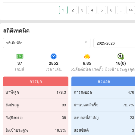
1
2
3
4
5
6
...
44
สถิติเทคนิค
พรีเมียร์ลีก
2025-2026
37
2852
6.85
16(0)
เกมส์
เวลาเล่น
เฉลี่ยต่อนัด เรตติ้ง
ยิงเข้าประตู (จุด
การบุก
ส่งบอล
นาที/ลูก
178.3
การส่งบอล
476
ยิงประตู
83
ผ่านบอลสำเร็จ
72.7%
ยิง(ยิงตรง)
38
ส่งบอลที่สำคัญ
23
ยิงเข้าประตู%
19.3%
แอสซิสต์
3