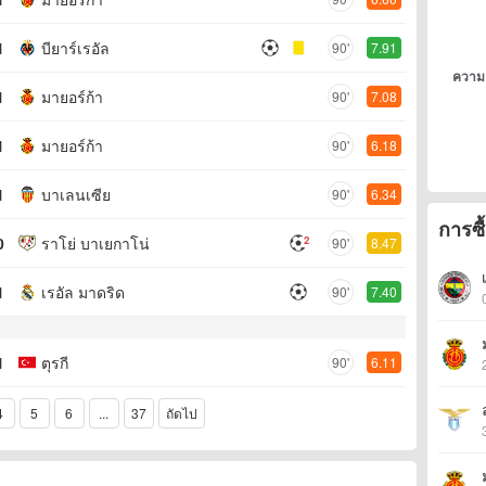
1
บียาร์เรอัล
90'
7.91
1
มายอร์ก้า
90'
7.08
1
มายอร์ก้า
90'
6.18
1
บาเลนเซีย
90'
6.34
การซื
2
0
ราโย่ บาเยกาโน่
90'
8.47
1
เรอัล มาดริด
90'
7.40
1
ตุรกี
90'
6.11
4
5
6
...
37
ถัดไป