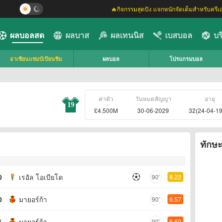
🔥ศึก PK ดวลเพชรสุดเดือด ท
ผลบอลสด
ผลบาส
ผลเทนนิส
เบสบอล
บร
อาเซียนแชมป์เปียนชิม
ผลบอล
โปรแกรมบอล
ค่าตัว
วันหมดสัญญา
อายุ
19
£4.500M
30-06-2029
32(24-04-1
ทักษะผ
0
เรอัล โอเบียโด
90'
8.22
0
มายอร์ก้า
90'
6.57
1
มายอร์ก้า
90'
6.60