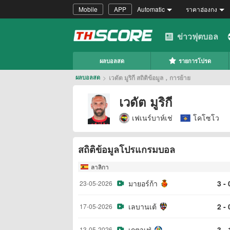
Mobile
APP
Automatic
ราคาฮ่องกง
ข่าวฟุตบอล
ผลบอลสด
รายการโปรด
>
เวดัต มูริกี สถิติข้อมูล，การย้าย
ผลบอลสด
เวดัต มูริกี
เฟเนร์บาห์เช่
โคโซโว
สถิติข้อมูลโปรแกรมบอล
ลาลิกา
มายอร์ก้า
3 - 
23-05-2026
เลบานเต้
2 - 
17-05-2026
เกตาเฟ่
3 - 
13-05-2026