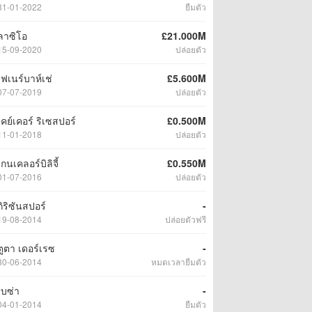
31-01-2022
ยืมตัว
ลาซิโอ
£21.000M
15-09-2020
ปล่อยตัว
เฟเนร์บาห์เช่
£5.600M
07-07-2019
ปล่อยตัว
เคย์เคอร์ ริเซสปอร์
£0.500M
11-01-2018
ปล่อยตัว
เกนเคลอร์บิลิจี้
£0.550M
01-07-2016
ปล่อยตัว
กิริซันสปอร์
-
19-08-2014
ปล่อยตัวฟรี
ตูตา เดอร์เรซ
-
30-06-2014
หมดเวลายืมตัว
เบซ่า
-
04-01-2014
ยืมตัว