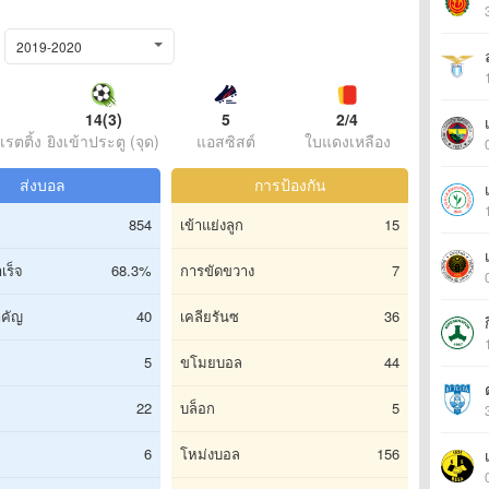
2019-2020
14(3)
5
2/4
เรตติ้ง
ยิงเข้าประตู (จุด)
แอสซิสต์
ใบแดงเหลือง
ส่งบอล
การป้องกัน
854
เข้าแย่งลูก
15
เร็จ
68.3%
การขัดขวาง
7
ำคัญ
40
เคลียรันซ
36
5
ขโมยบอล
44
22
บล็อก
5
6
โหม่งบอล
156