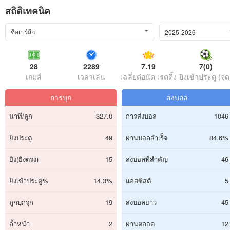
สถิติเทคนิค
ซือเปร์ลีก
2025-2026
28
2289
7.19
7(0)
เกมส์
เวลาเล่น
เฉลี่ยต่อนัด เรตติ้ง
ยิงเข้าประตู (จุด
การบุก
ส่งบอล
นาที/ลูก
327.0
การส่งบอล
1046
ยิงประตู
49
ผ่านบอลสำเร็จ
84.6%
ยิง(ยิงตรง)
15
ส่งบอลที่สำคัญ
46
ยิงเข้าประตู%
14.3%
แอสซิสต์
5
ถูกบุกรุก
19
ส่งบอลยาว
45
ล้ำหน้า
2
ผ่านตลอด
12