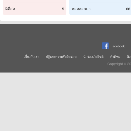
ดีที่สุด
5
หลุดออกมา
66
Facebook
เกี่ยวกับเรา
ปฏิเสธความรับผิดชอบ
นำร่องเว็บไซต์
คำติชม
ลิง
Copyright © 2