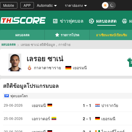
Mobile
APP
Automatic
ราคาฮ่องกง
ข่าวฟุตบอล
ผลบอลสด
ผ
ผลบอลสด
รายการโปรด
อาเซียนแชมป์เปียนชิม
>
เลรอย ซาเน่ สถิติข้อมูล，การย้าย
ผลบอลสด
เลรอย ซาเน่
กาลาตาซาราย
เยอรมนี
สถิติข้อมูลโปรแกรมบอล
ฟุตบอลโลก
เยอรมนี
1 - 1
ปารากวัย
29-06-2026
เอกวาดอร์
2 - 1
เยอรมนี
25-06-2026
เยอรมนี
2 - 1
ไอเวอรี่โคสต์
20-06-2026