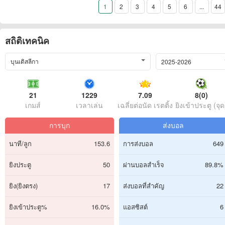
1
2
3
4
5
6
...
44
สถิติเทคนิค
บุนเดิสลีกา
2025-2026
21
1229
7.09
8(0)
เกมส์
เวลาเล่น
เฉลี่ยต่อนัด เรตติ้ง
ยิงเข้าประตู (จุด
การบุก
ส่งบอล
นาที/ลูก
153.6
การส่งบอล
649
ยิงประตู
50
ผ่านบอลสำเร็จ
89.8%
ยิง(ยิงตรง)
17
ส่งบอลที่สำคัญ
22
ยิงเข้าประตู%
16.0%
แอสซิสต์
6