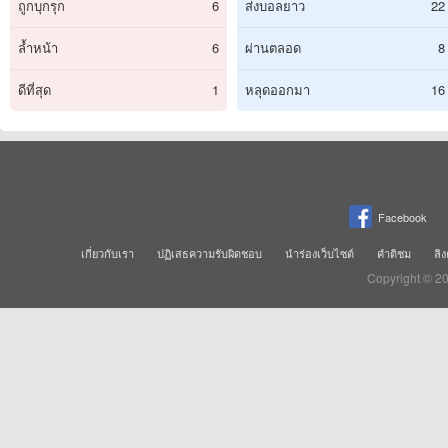
ถูกบุกรุก
6
ส่งบอลยาว
22
ล้ำหน้า
6
ผ่านตลอด
8
ดีที่สุด
1
หลุดออกมา
16
Facebook
เกี่ยวกับเรา
ปฏิเสธความรับผิดชอบ
นำร่องเว็บไซต์
คำติชม
ลิง
Copyright © 2