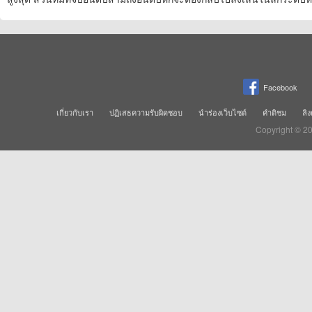
Facebook
เกี่ยวกับเรา
ปฏิเสธความรับผิดชอบ
นำร่องเว็บไซต์
คำติชม
ลิง
Copyright © 2