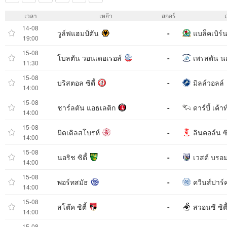
เวลา
เหย้า
สกอร์
14-08
วูล์ฟแฮมป์ตัน
-
แบล็คเบิร์
19:00
15-08
โบลตัน วอนเดอเรอส์
-
เพรสตัน นอ
11:30
15-08
บริสตอล ซิตี้
-
มิลล์วอลล์
14:00
15-08
ชาร์ลตัน แอธเลติก
-
ดาร์บี้ เค้าท์
14:00
15-08
มิดเดิลสโบรห์
-
ลินคอล์น ซิต
14:00
15-08
นอริช ซิตี้
-
เวสต์ บรอม
14:00
15-08
พอร์ทสมัธ
-
ควีนส์ปาร์
14:00
15-08
สโต๊ค ซิตี้
-
สวอนซี ซิตี
14:00
15-08