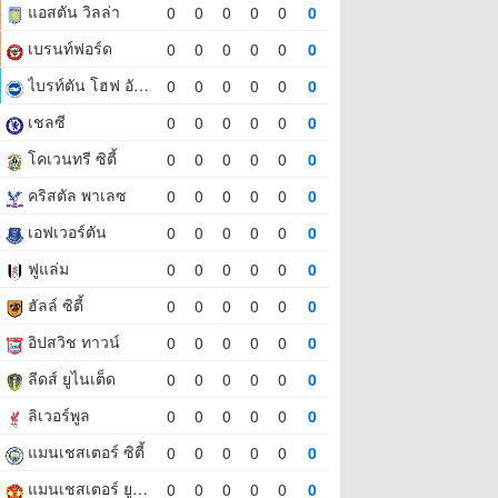
แอสตัน วิลล่า
0
0
0
0
0
0
เบรนท์ฟอร์ด
0
0
0
0
0
0
ไบรท์ตัน โฮฟ อัลเบี้ยน
0
0
0
0
0
0
เชลซี
0
0
0
0
0
0
โคเวนทรี ซิตี้
0
0
0
0
0
0
คริสตัล พาเลซ
0
0
0
0
0
0
เอฟเวอร์ตัน
0
0
0
0
0
0
ฟูแล่ม
0
0
0
0
0
0
ฮัลล์ ซิตี้
0
0
0
0
0
0
อิปสวิช ทาวน์
0
0
0
0
0
0
ลีดส์ ยูไนเต็ด
0
0
0
0
0
0
ลิเวอร์พูล
0
0
0
0
0
0
แมนเชสเตอร์ ซิตี้
0
0
0
0
0
0
แมนเชสเตอร์ ยูไนเต็ด
0
0
0
0
0
0