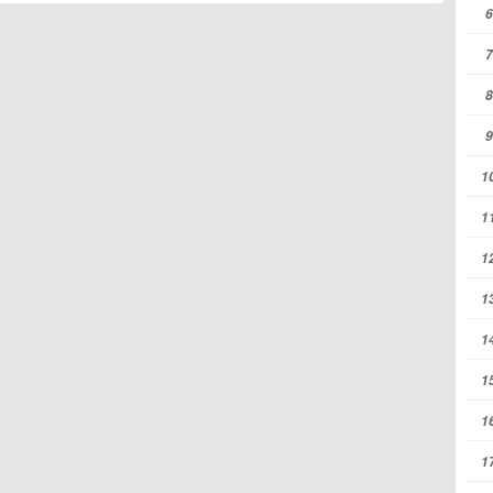
6
7
8
9
1
1
1
1
1
1
1
1