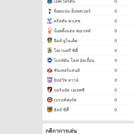
เอฟเวอร์ตัน
0
ท็อตแน่ม ฮ็อทสเปอร์
0
คริสตัล พาเลซ
0
น็อตติ้งแฮม ฟอเรสต์
0
ลีดส์ ยูไนเต็ด
0
โคเวนทรี ซิตี้
0
ไบรท์ตัน โฮฟ อัลเบี้ยน
0
ซันเดอร์แลนด์
0
อิปสวิช ทาวน์
0
บอร์นมัธ เอเอฟซี
0
เบรนท์ฟอร์ด
0
ฮัลล์ ซิตี้
0
กติกาการเล่น