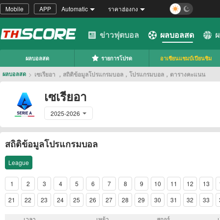
Mobile
APP
Automatic
ราคาฮ่องกง
ข่าวฟุตบอล
ผลบอลสด
ผ
ผลบอลสด
รายการโปรด
อาเซียนแชมป์เปียนชิม
>
เซเรียอา ，สถิติข้อมูลโปรแกรมบอล，โปรแกรมบอล，ตารางคะแนน
ผลบอลสด
เซเรียอา
2025-2026
สถิติข้อมูลโปรแกรมบอล
League
1
2
3
4
5
6
7
8
9
10
11
12
13
21
22
23
24
25
26
27
28
29
30
31
32
33
เวลา
เหย้า
สกอร์