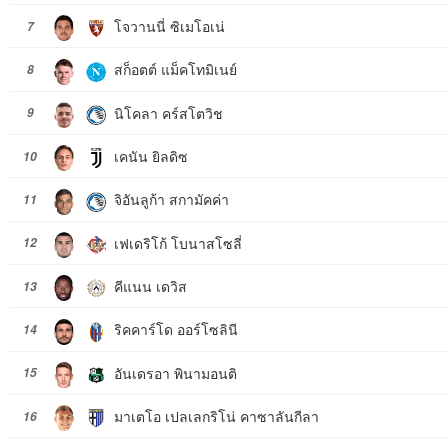
โจวานนี่ ซิเมโอเน่
7
สก็อตต์ แม็คโทมิเนย์
8
นิโคลา คร์สโตวิช
9
เคนัน ยิลดิซ
10
จิอันลูก้า สกามัคค่า
11
เฟเดริโก้ โบนาสโซลี่
12
คีแนน เดวิส
13
ริคคาร์โด ออร์โซลินี
14
อันเดรอา พินามอนติ
15
มาเตโอ เปลเลกริโน่ คาซาลันกีลา
16