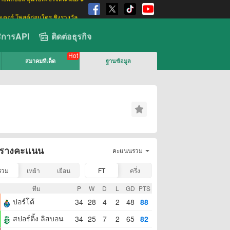
🔥กิจกรรมสุดปัง แจกหนักจัดเต็มสำหรับครีเอเตอร์ โพสต์ก่อนใคร ชิงรางวัลและส่วนแบ่งสุดพิเศษ🎁💎
ายผลบอล ลุ้นรับเพชรจัดเต็ม🎁💎
ิการAPI
ติดต่อธุรกิจ
Hot
สมาคมทีเด็ด
ฐานข้อมูล
รางคะแนน
คะแนนรวม
รวม
เหย้า
เยือน
FT
ครึ่ง
ทีม
P
W
D
L
GD
PTS
ปอร์โต้
34
28
4
2
48
88
สปอร์ติ้ง ลิสบอน
34
25
7
2
65
82