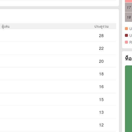
17
18
ผู้เล่น
ประตูรวม
U
28
U
R
22
ท็อ
20
18
16
15
13
12