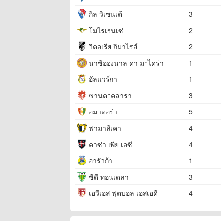
กิล วิเซนเต้
3
โมไรเรนเซ่
2
วิตอเรีย กิมาไรส์
2
นาซิอองนาล ดา มาไดร่า
1
อัลแวร์กา
1
ซานตาคลารา
3
อมาดอร่า
5
ฟามาลิเคา
4
คาซ่า เพีย เอซี
4
อารัวก้า
1
ซีดี ทอนเดลา
3
เอวีเอส ฟุตบอล เอสเอดี
4