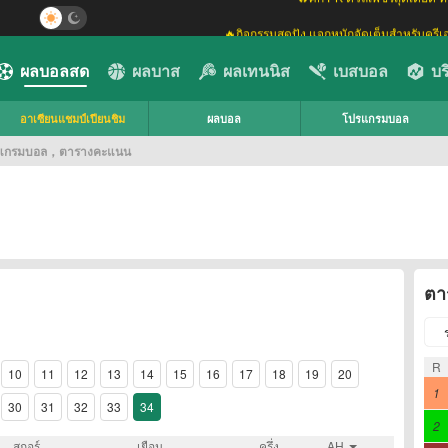
🔥ศึก PK ดวลเพชรสุดเดือด ท
ผลบอลสด
ผลบาส
ผลเทนนิส
เบสบอล
บร
อาเซียนแชมป์เปียนชิม
ผลบอล
โปรแกรมบอล
ปรแกรมบอล，ตารางคะแนน
ตา
R
10
11
12
13
14
15
16
17
18
19
20
1
30
31
32
33
34
2
สกอร์
เยือน
ครึ่ง
AH