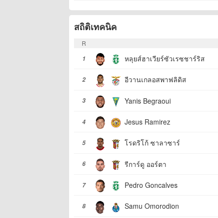
สถิติเทคนิค
R
หลุยส์ฮาเวียร์ซัวเรซชาร์ริส
1
อีวานเกลอสพาฟลิดิส
2
Yanis Begraoui
3
Jesus Ramirez
4
โรดริโก้ ซาลาซาร์
5
รีการ์ดู ออร์ตา
6
Pedro Goncalves
7
Samu Omorodion
8