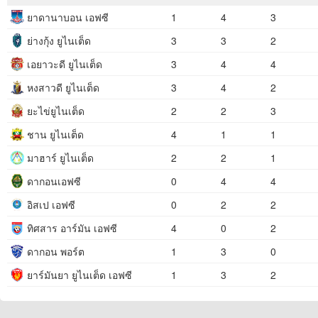
ยาด­านาบอน เอฟซี
1
4
3
ย่างกุ้ง ยูไนเต็ด
3
3
2
เอยาวะดี ยูไนเต็ด
3
4
4
หงสาวดี ยูไนเต็ด
3
4
2
ยะไข่ยูไนเต็ด
2
2
3
ชาน ยูไนเต็ด
4
1
1
มาฮาร์ ยูไนเต็ด
2
2
1
ดากอนเอฟซี
0
4
4
อิสเป เอฟซี
0
2
2
ทิศสาร อาร์มัน เอฟซี
4
0
2
ดากอน พอร์ต
1
3
0
ยาร์มันยา ยูไนเต็ด เอฟซี
1
3
2